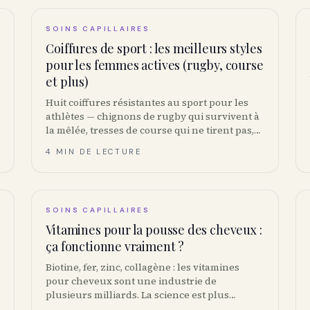
SOINS CAPILLAIRES
Coiffures de sport : les meilleurs styles
pour les femmes actives (rugby, course
et plus)
Huit coiffures résistantes au sport pour les
athlètes — chignons de rugby qui survivent à
la mêlée, tresses de course qui ne tirent pas,
et comment gérer la coiffure post-casque.
4 MIN DE LECTURE
SOINS CAPILLAIRES
Vitamines pour la pousse des cheveux :
ça fonctionne vraiment ?
Biotine, fer, zinc, collagène : les vitamines
pour cheveux sont une industrie de
plusieurs milliards. La science est plus
nuancée qu’Instagram.