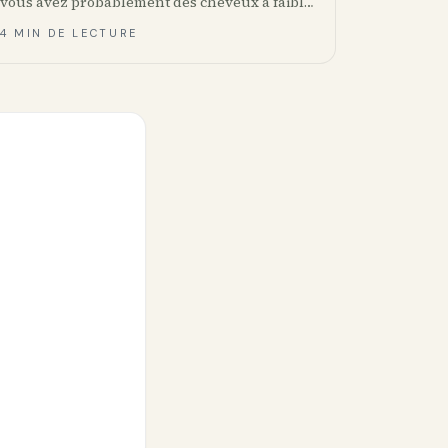
vous avez probablement des cheveux à faible
porosité. Voici le test simple, ce qui fonctionne
4 MIN DE LECTURE
et les marques canadiennes qui livrent.