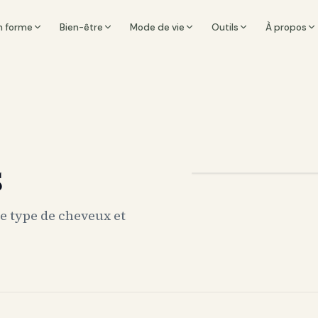
n forme
Bien-être
Mode de vie
Outils
À propos
s
le type de cheveux et