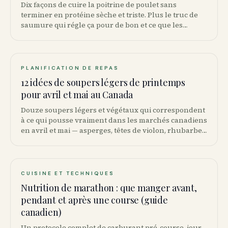
Dix façons de cuire la poitrine de poulet sans
terminer en protéine sèche et triste. Plus le truc de
saumure qui régle ça pour de bon et ce que les
étiquettes au Loblaws veulent dire.
PLANIFICATION DE REPAS
12 idées de soupers légers de printemps
pour avril et mai au Canada
Douze soupers légers et végétaux qui correspondent
à ce qui pousse vraiment dans les marchés canadiens
en avril et mai — asperges, têtes de violon, rhubarbe,
premiers épinards.
CUISINE ET TECHNIQUES
Nutrition de marathon : que manger avant,
pendant et après une course (guide
canadien)
Un protocole complet de carburant pré-course, jour