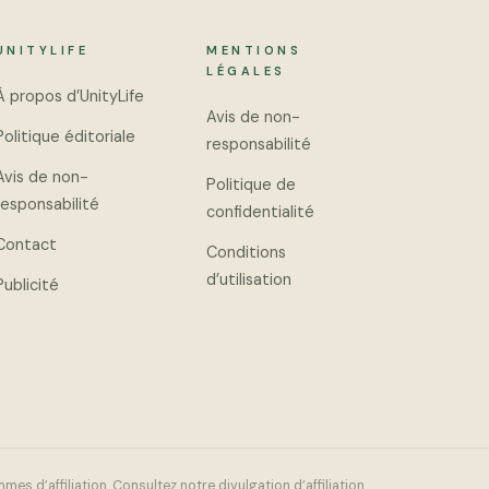
UNITYLIFE
MENTIONS
LÉGALES
À propos d’UnityLife
Avis de non-
Politique éditoriale
responsabilité
Avis de non-
Politique de
responsabilité
confidentialité
Contact
Conditions
d’utilisation
Publicité
mmes d’affiliation. Consultez notre
divulgation d’affiliation
.