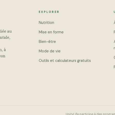
EXPLORER
Nutrition
iée au
Mise en forme
ntale,
Bien-être
n, à
Mode de vie
 un
Outils et calculateurs gratuits
UnityLife participe à des progra