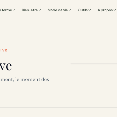
n forme
Bien-être
Mode de vie
Outils
À propos
IVE
ive
nement, le moment des