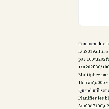
Comment lire l\
L\u2019allure
par 100\u202fv
1\u202f:30/10
Multipliez par
15 tran\u00e7
Quand utiliser 
Planifier les 
8\u00d7100\u20