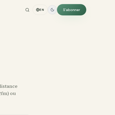
S’abonner
EN
distance
2fm) ou