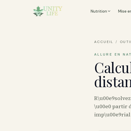
Nutrition
Mise e
ACCUEIL
/
OUTI
ALLURE EN NA
Calcu
dista
R\u00e9solvez 
\u00e0 partir
imp\u00e9rial 