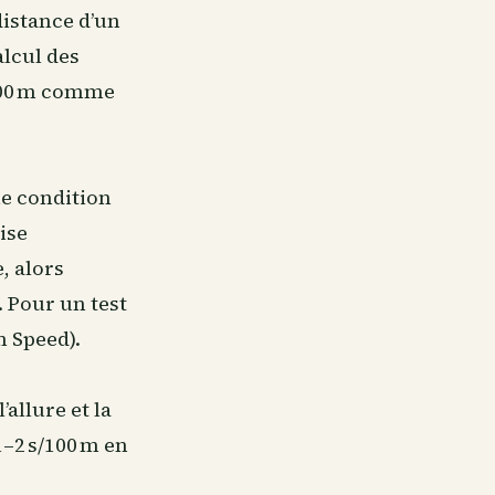
 distance d’un
alcul des
r 200 m comme
ne condition
ise
, alors
. Pour un test
m Speed).
’allure et la
1–2 s/100 m en