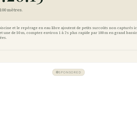
 100 mètres.
iscine et le repérage en eau libre ajoutent de petits surcoûts non capturés ic
 et une de 50 m, comptez environ 1 à 2 s plus rapide par 100 m en grand bassi
ées.
SPONSORED