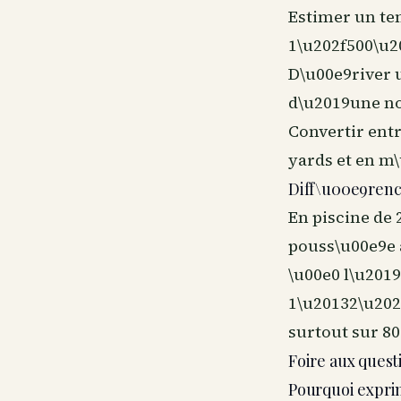
Estimer un te
1\u202f500\u2
D\u00e9river u
d\u2019une no
Convertir ent
yards et en m\
Diff\u00e9renc
En piscine de 
pouss\u00e9e 
\u00e0 l\u201
1\u20132\u202f
surtout sur 80
Foire aux quest
Pourquoi exprim