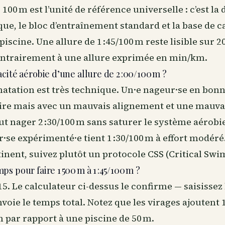
 100 m est l’unité de référence universelle : c’est la
ue, le bloc d’entraînement standard et la base de c
 piscine. Une allure de 1 :45/100 m reste lisible su
contrairement à une allure exprimée en min/km.
cité aérobie d’une allure de 2 :00/100 m ?
natation est très technique. Un·e nageur·se en bon
ire mais avec un mauvais alignement et une mauva
t nager 2 :30/100 m sans saturer le système aérobie
·se expérimenté·e tient 1 :30/100 m à effort modéré
tinent, suivez plutôt un protocole CSS (Critical Swi
s pour faire 1 500 m à 1 :45/100 m ?
 :15. Le calculateur ci-dessus le confirme — saisissez l
envoie le temps total. Notez que les virages ajoutent 
m par rapport à une piscine de 50 m.