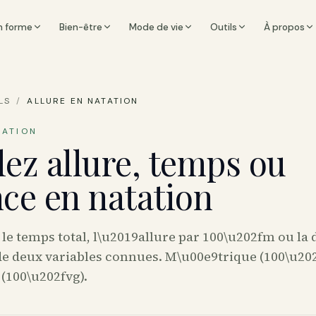
n forme
Bien-être
Mode de vie
Outils
À propos
LS
/
ALLURE EN NATATION
TATION
lez allure, temps ou
nce en natation
le temps total, l\u2019allure par 100\u202fm ou la 
 de deux variables connues. M\u00e9trique (100\u20
(100\u202fvg).