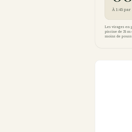
À 1:45 par
Les virages en p
piscine de 25 m
moins de pouss