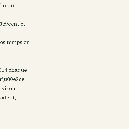
2fm ou
0e9cent et
des temps en
2014 chaque
gr\u00e2ce
nviron
valent,