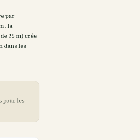
re par
nt la
 de 25 m) crée
n dans les
s pour les