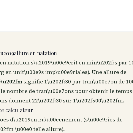
u2019allure en natation
 en natation s\u2019\u00e9crit en min\u202f:s par 
g en unit\u00e9s imp\u00e9riales). Une allure de
0\u202fm
signifie 1\u202f:30 par tran\u00e7on de 1
 le nombre de tran\u00e7ons pour obtenir le temps 
ons donnent 22\u202f:30 sur 1\u202f500\u202fm.
ce calculateur
blocs d\u2019entra\u00eenement (s\u00e9ries de
2fm \u00e0 telle allure).