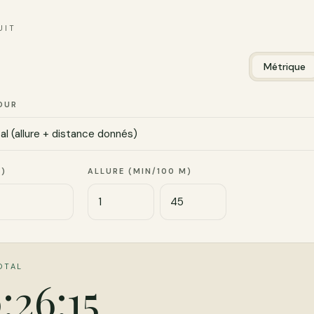
UIT
Métrique
OUR
M)
ALLURE (MIN/100 M)
OTAL
:26:15