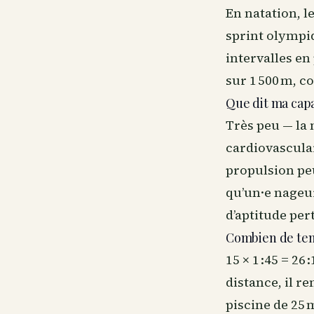
En natation, le
sprint olympiq
intervalles en
sur 1 500 m, 
Que dit ma capa
Très peu — la 
cardiovascula
propulsion peu
qu’un·e nageur
d’aptitude per
Combien de temp
15 × 1 :45 = 26
distance, il r
piscine de 25 