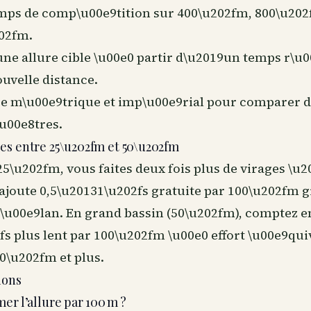
mps de comp\u00e9tition sur 400\u202fm, 800\u20
02fm.
ne allure cible \u00e0 partir d\u2019un temps r\u0
uvelle distance.
re m\u00e9trique et imp\u00e9rial pour comparer 
u00e8tres.
es entre 25\u202fm et 50\u202fm
25\u202fm, vous faites deux fois plus de virages \u
ajoute 0,5\u20131\u202fs gratuite par 100\u202fm 
9\u00e9lan. En grand bassin (50\u202fm), comptez e
s plus lent par 100\u202fm \u00e0 effort \u00e9qui
0\u202fm et plus.
ions
er l’allure par 100 m ?