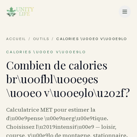
ACCUEIL
/
OUTILS
/
CALORIES \U00E0 V\U00E9LO
CALORIES \U00E0 V\U00E9LO
Combien de calories
br\u00fbl\u00e9es
\u00e0 v\u00e9lo\u202f?
Calculatrice MET pour estimer la
d\u00e9pense \u00e9nerg\u00e9tique.
Choisissez l\u2019intensit\u00e9 — loisir,
course, v\u00e9lo de montagne, stationnaire.