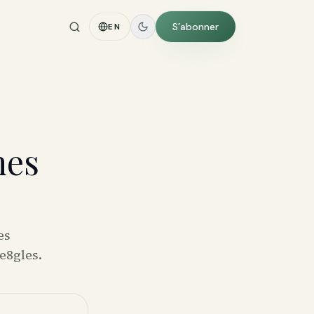
S’abonner
EN
nes
es
e8gles.