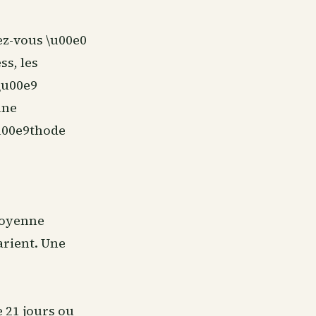
ez-vous \u00e0
ss, les
\u00e9
une
\u00e9thode
 moyenne
arient. Une
 21 jours ou