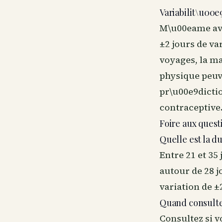
Variabilit\u00
M\u00eame ave
±2 jours de va
voyages, la m
physique peuv
pr\u00e9dicti
contraceptive
Foire aux quest
Quelle est la d
Entre 21 et 35
autour de 28 j
variation de ±
Quand consulter
Consultez si 