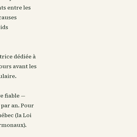
ts entre les
 causes
oids
atrice dédiée à
jours avant les
ulaire.
e fiable —
 par an. Pour
ébec (la Loi
ormonaux).