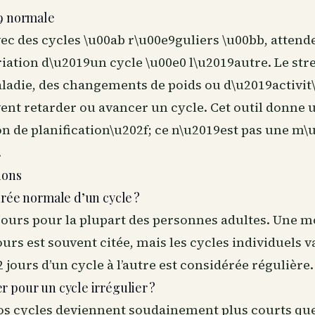
e9 normale
c des cycles \u00ab r\u00e9guliers \u00bb, attend
riation d\u2019un cycle \u00e0 l\u2019autre. Le stre
aladie, des changements de poids ou d\u2019activit
ent retarder ou avancer un cycle. Cet outil donne 
on de planification\u202f; ce n\u2019est pas une m
.
ions
urée normale d’un cycle ?
 jours pour la plupart des personnes adultes. Une
ours est souvent citée, mais les cycles individuels v
2 jours d’un cycle à l’autre est considérée régulière.
 pour un cycle irrégulier ?
vos cycles deviennent soudainement plus courts que