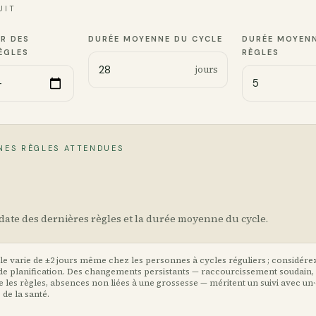
UIT
R DES
DURÉE MOYENNE DU CYCLE
DURÉE MOYENN
ÈGLES
RÈGLES
jours
NES RÈGLES ATTENDUES
 date des dernières règles et la durée moyenne du cycle.
le varie de ±2 jours même chez les personnes à cycles réguliers ; considér
de planification. Des changements persistants — raccourcissement soudain
 les règles, absences non liées à une grossesse — méritent un suivi avec un
 de la santé.