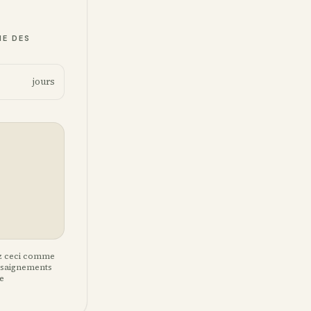
E DES
jours
ez ceci comme
, saignements
·e