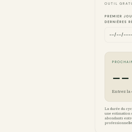
OUTIL GRAT
PREMIER JOU
DERNIÈRES R
PROCHAI
--
Entrez la
La durée du cyc
une estimation 
abondants entre
professionnel·le