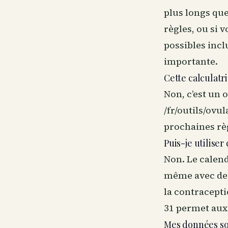
plus longs que
règles, ou si 
possibles incl
importante.
Cette calculatri
Non, c’est un o
/fr/outils/ovu
prochaines règ
Puis-je utilise
Non. Le calend
même avec des 
la contracept
31 permet aux
Mes données so