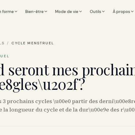
n forme
Bien-être
Mode de vie
Outils
À propos
LS
/
CYCLE MENSTRUEL
RUEL
 seront mes prochai
e8gles\u202f?
s 3 prochains cycles \u00e0 partir des derni\u00e8r
e la longueur du cycle et de la dur\u00e9e des r\u00