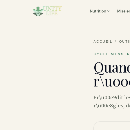
Nutrition
Mise e
ACCUEIL
/
OUTI
CYCLE MENST
Quand
r\u00
Pr\u00e9dit le
r\u00e8gles, d