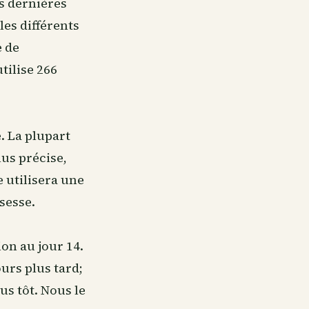
s dernières
les différents
e de
tilise 266
. La plupart
lus précise,
 utilisera une
sesse.
on au jour 14.
ours plus tard;
us tôt. Nous le