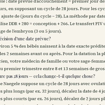
ele : date prévue d’accouchement = premier jour de
ours, en supposant un cycle de 28 jours. Pour les cyc
n ajuste de (jours du cycle − 28). La méthode par dat
lise DDR + 280 = conception + 266. Le transfert FIV u
âge de l’embryon (3 ou 5 jours).
récision d’une date prévue?
ron 5 % des bébés naissent à la date exacte prédite
les 2 semaines avant ou après. Pour la datation la p
cien, votre médecin de famille ou votre sage-femme
u premier trimestre entre 8 et 13 semaines de gros
re pas 28 jours — cela change-t-il quelque chose?
de Naegele suppose un cycle de 28 jours avec ovulati
 plus longs (par ex. 32 jours), décalez la date de 4 j
 plus courts (par ex. 26 jours), décalez de 2 jours pl