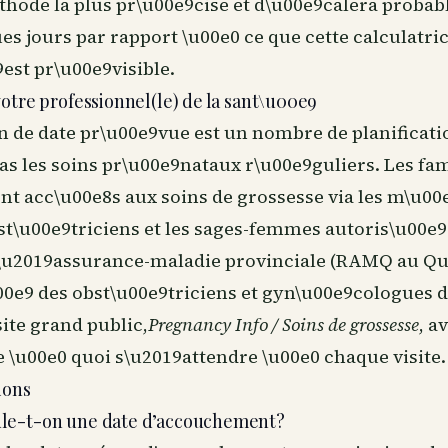
9thode la plus pr\u00e9cise et d\u00e9calera proba
es jours par rapport \u00e0 ce que cette calculatric
est pr\u00e9visible.
otre professionnel(le) de la sant\u00e9
 de date pr\u00e9vue est un nombre de planificatio
s les soins pr\u00e9nataux r\u00e9guliers. Les fam
nt acc\u00e8s aux soins de grossesse via les m\u00
bst\u00e9triciens et les sages-femmes autoris\u00e9
l\u2019assurance-maladie provinciale (RAMQ au Qu
00e9 des obst\u00e9triciens et gyn\u00e9cologues 
ite grand public,
Pregnancy Info / Soins de grossesse
, a
e \u00e0 quoi s\u2019attendre \u00e0 chaque visite.
ions
le-t-on une date d’accouchement?