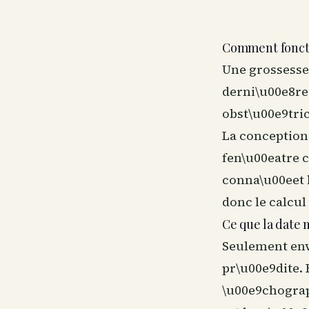
Comment foncti
Une grossesse 
derni\u00e8res
obst\u00e9tric
La conception
fen\u00eatre c
conna\u00eet l
donc le calcul 
Ce que la date 
Seulement env
pr\u00e9dite. 
\u00e9chograp