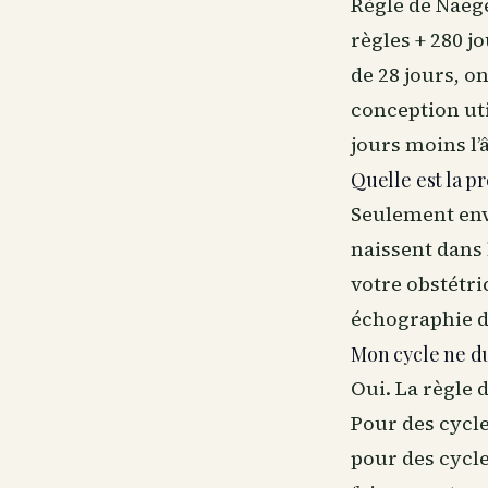
Règle de Naeg
règles + 280 j
de 28 jours, o
conception uti
jours moins l’
Quelle est la p
Seulement envi
naissent dans 
votre obstétri
échographie d
Mon cycle ne du
Oui. La règle 
Pour des cycles
pour des cycles