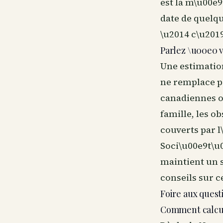
est la m\u00e
date de quelqu
\u2014 c\u2019
Parlez \u00e0 v
Une estimation
ne remplace pa
canadiennes o
famille, les o
couverts par 
Soci\u00e9t\u
maintient un s
conseils sur c
Foire aux quest
Comment calcu