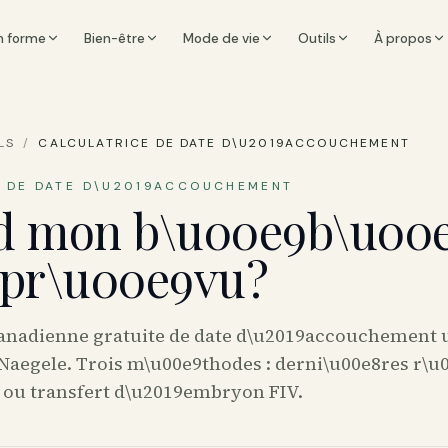
n forme
Bien-être
Mode de vie
Outils
À propos
LS
/
CALCULATRICE DE DATE D\U2019ACCOUCHEMENT
 DE DATE D\U2019ACCOUCHEMENT
d mon b\u00e9b\u00
l pr\u00e9vu?
canadienne gratuite de date d\u2019accouchement ut
Naegele. Trois m\u00e9thodes : derni\u00e8res r\u0
 ou transfert d\u2019embryon FIV.