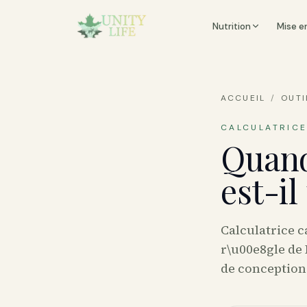
Nutrition
Mise e
ACCUEIL
/
OUTI
CALCULATRICE
Quan
est-i
Calculatrice 
r\u00e8gle de 
de conception