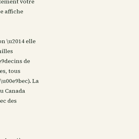
blement votre
e affiche
n \u2014 elle
illes
e9decins de
es, tous
\u00e9bec). La
du Canada
vec des