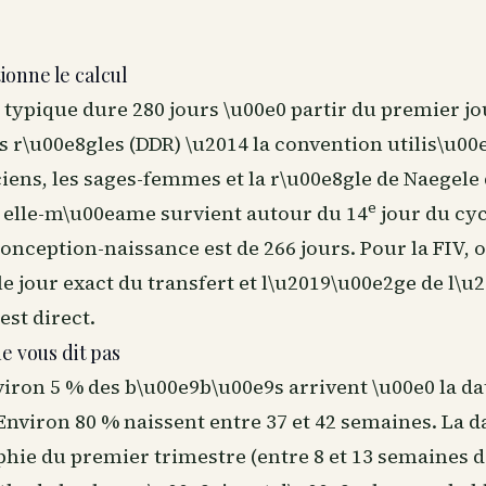
onne le calcul
typique dure 280 jours \u00e0 partir du premier jo
 r\u00e8gles (DDR) \u2014 la convention utilis\u00e
iens, les sages-femmes et la r\u00e8gle de Naegele
e
 elle-m\u00eame survient autour du 14
jour du cyc
onception-naissance est de 266 jours. Pour la FIV, 
e jour exact du transfert et l\u2019\u00e2ge de l\
est direct.
ne vous dit pas
iron 5 % des b\u00e9b\u00e9s arrivent \u00e0 la da
Environ 80 % naissent entre 37 et 42 semaines. La d
hie du premier trimestre (entre 8 et 13 semaines d