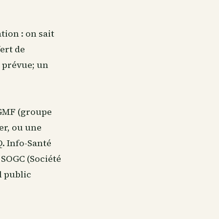
tion : on sait
ert de
e prévue; un
 GMF (groupe
er, ou une
. Info-Santé
a SOGC (Société
l public