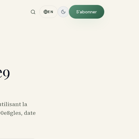
S’abonner
EN
e9
ilisant la
0e8gles, date