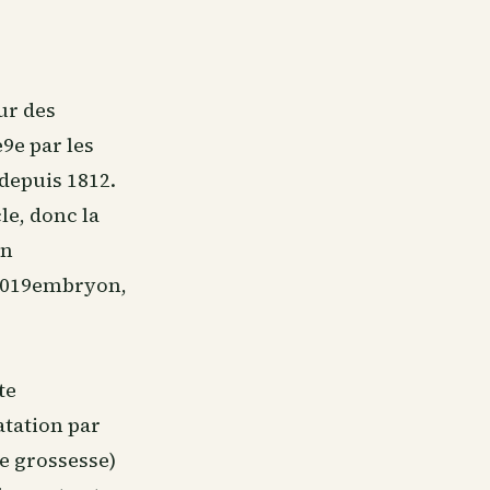
ur des
9e par les
 depuis 1812.
le, donc la
on
u2019embryon,
te
atation par
e grossesse)