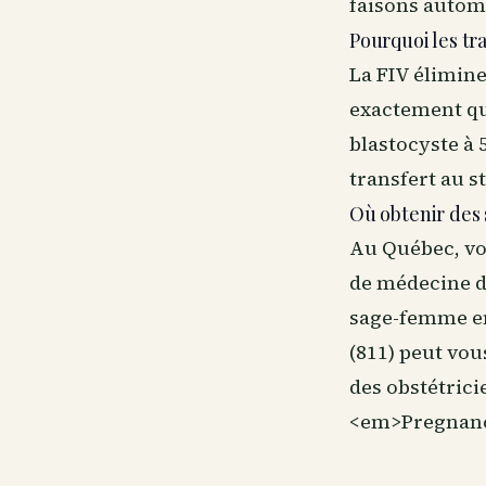
faisons autom
Pourquoi les tr
La FIV élimine 
exactement qua
blastocyste à 
transfert au st
Où obtenir des
Au Québec, vo
de médecine de
sage-femme en
(811) peut vou
des obstétrici
<em>Pregnancy