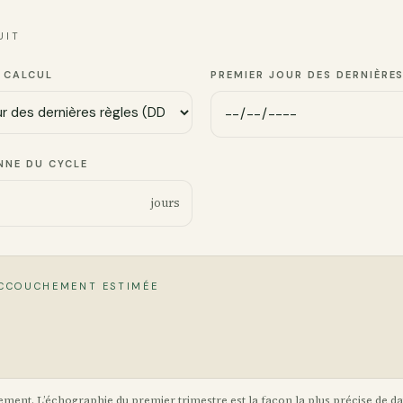
UIT
 CALCUL
PREMIER JOUR DES DERNIÈRE
NNE DU CYCLE
jours
ACCOUCHEMENT ESTIMÉE
ement. L’échographie du premier trimestre est la façon la plus précise de d