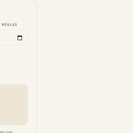
S RÈGLES
ater une