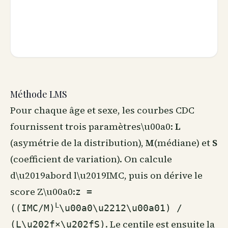
Méthode LMS
Pour chaque âge et sexe, les courbes CDC
fournissent trois paramètres\u00a0:
L
(asymétrie de la distribution),
M
(médiane) et
S
(coefficient de variation). On calcule
d\u2019abord l\u2019IMC, puis on dérive le
score Z\u00a0:
z =
L
((IMC/M)
\u00a0\u2212\u00a01) /
. Le centile est ensuite la
(L\u202f×\u202fS)