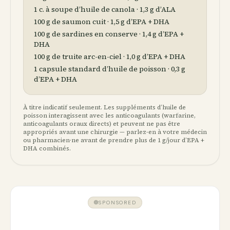
1 c. à soupe d’huile de canola · 1,3 g d’ALA
100 g de saumon cuit · 1,5 g d’EPA + DHA
100 g de sardines en conserve · 1,4 g d’EPA +
DHA
100 g de truite arc-en-ciel · 1,0 g d’EPA + DHA
1 capsule standard d’huile de poisson · 0,3 g
d’EPA + DHA
À titre indicatif seulement. Les suppléments d’huile de
poisson interagissent avec les anticoagulants (warfarine,
anticoagulants oraux directs) et peuvent ne pas être
appropriés avant une chirurgie — parlez-en à votre médecin
ou pharmacien·ne avant de prendre plus de 1 g/jour d’EPA +
DHA combinés.
SPONSORED