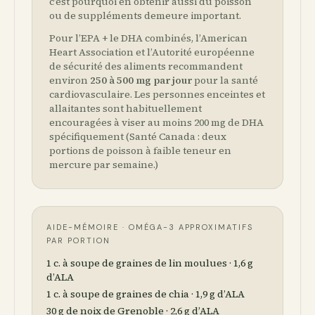
c’est pourquoi en obtenir aussi du poisson
ou de suppléments demeure important.
Pour l’EPA + le DHA combinés, l’American
Heart Association et l’Autorité européenne
de sécurité des aliments recommandent
environ
250 à 500 mg par jour
pour la santé
cardiovasculaire. Les personnes enceintes et
allaitantes sont habituellement
encouragées à viser au moins 200 mg de DHA
spécifiquement (Santé Canada : deux
portions de poisson à faible teneur en
mercure par semaine.)
AIDE-MÉMOIRE · OMÉGA-3 APPROXIMATIFS
PAR PORTION
1 c. à soupe de graines de lin moulues · 1,6 g
d’ALA
1 c. à soupe de graines de chia · 1,9 g d’ALA
30 g de noix de Grenoble · 2,6 g d’ALA