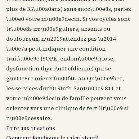
plus de 35\u00a0ans) sans succ\u00e8s, parlez
\u00e0 votre m\u00e9decin. Si vos cycles sont
tr\u00e8s irr\u00e9guliers, absents ou
douloureux, n\u2019attendez pas \u2014
\u00e7a peut indiquer une condition
trait\u00e9e (SOPK, endom\u00e9triose,
dysfonction thyro\u00efdienne) qui se
g\u00e8re mieux t\u00f4t. Au Qu\u00e9bec,
les services d\u2019Info-Sant\u00e9 811 et
votre m\u00e9decin de famille peuvent vous
orienter vers une clinique de fertilit\u00e9 si
n\u00e9cessaire.
Foire aux questions
Comment fonctionne le calculateur?