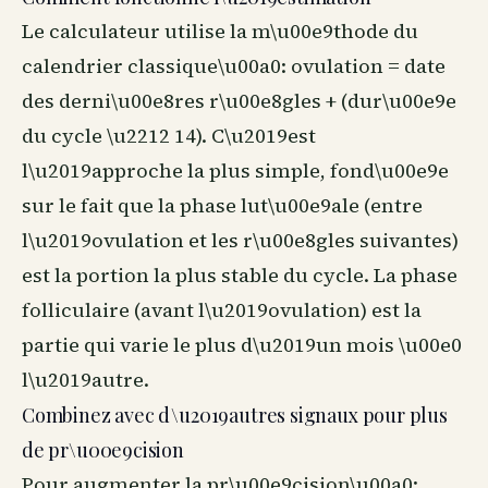
Le calculateur utilise la m\u00e9thode du
calendrier classique\u00a0: ovulation = date
des derni\u00e8res r\u00e8gles + (dur\u00e9e
du cycle \u2212 14). C\u2019est
l\u2019approche la plus simple, fond\u00e9e
sur le fait que la phase lut\u00e9ale (entre
l\u2019ovulation et les r\u00e8gles suivantes)
est la portion la plus stable du cycle. La phase
folliculaire (avant l\u2019ovulation) est la
partie qui varie le plus d\u2019un mois \u00e0
l\u2019autre.
Combinez avec d\u2019autres signaux pour plus
de pr\u00e9cision
Pour augmenter la pr\u00e9cision\u00a0: