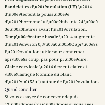
Bandelettes d\u2019ovulation (LH)
\u2014
d\u00e9tectent la pouss\u00e9e
d\u2019hormone lut\u00e9inisante 24 \u00e0
36\u00a0heures avant l\u2019ovulation.
Temp\u00e9rature basale
\u2014 augmente
d\u2019environ 0,3\u00a0\u00b0C apr\u00e8s
l\u2019ovulation; utile pour confirmer
apr\u00e8s coup, pas pour pr\u00e9dire.
Glaire cervicale
\u2014 devient claire et
\u00e9lastique (comme du blanc
d\u2019\u0153uf) autour de l\u2019ovulation.
Quand consulter
Si vous essayez de concevoir depuis
12\u00a0mois (ou 6\u00a0mois si vous avez