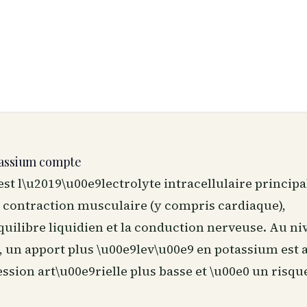
tassium compte
st l\u2019\u00e9lectrolyte intracellulaire principal
a contraction musculaire (y compris cardiaque),
uilibre liquidien et la conduction nerveuse. Au ni
, un apport plus \u00e9lev\u00e9 en potassium est 
ssion art\u00e9rielle plus basse et \u00e0 un risqu