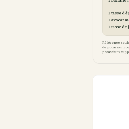
1 banane 
1 tasse d’é
1 avocat m
1 tasse de 
Référence seule
de potassium ou 
potassium supp