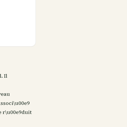
. Il
veau
associ\u00e9
e r\u00e9duit