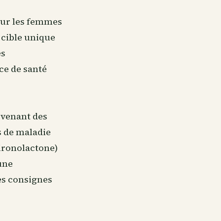
pour les femmes
 cible unique
es
ce de santé
rovenant des
s de maladie
ironolactone)
une
es consignes