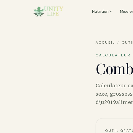
Nutrition
Mise e
ACCUEIL
/
OUTI
CALCULATEUR 
Combi
Calculateur ca
sexe, grosses
d\u2019alimen
OUTIL GRAT