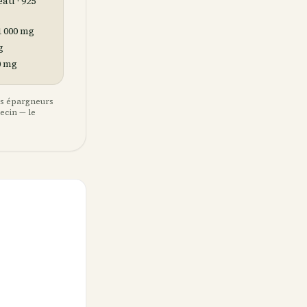
au · 925
1 000 mg
g
0 mg
es épargneurs
decin — le