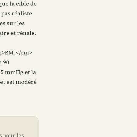
ue la cible de
 pas réaliste
es sur les
re et rénale.
em>BMJ</em>
n 90
3,5 mmHg et la
fet est modéré
s pour les