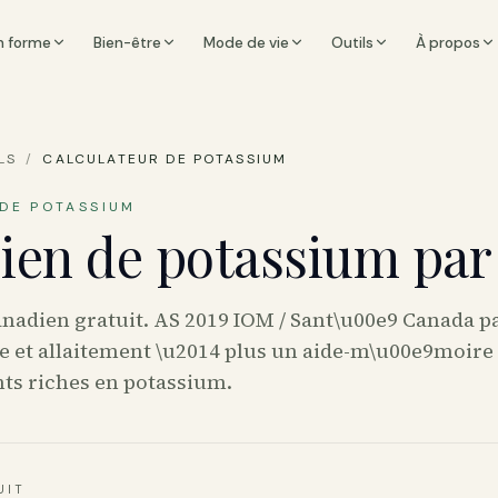
n forme
Bien-être
Mode de vie
Outils
À propos
LS
/
CALCULATEUR DE POTASSIUM
DE POTASSIUM
en de potassium par 
nadien gratuit. AS 2019 IOM / Sant\u00e9 Canada p
se et allaitement \u2014 plus un aide-m\u00e9moire
ts riches en potassium.
UIT