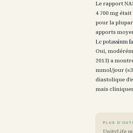
Le rapport NAS
4 700 mg était 
pour la plupar
apports moyen
Le potassium fa
Oui, modéréme
2013) a montr
mmol/jour (≈3 
diastolique d’
mais clinique
PLUS D'OUT
UnityLife pu