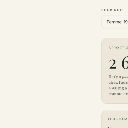
POUR QUI?
APPORT 
2 
Il n’y a
pas
chez l’adu
4 700 mg a
comme exi
AIDE-MÉM