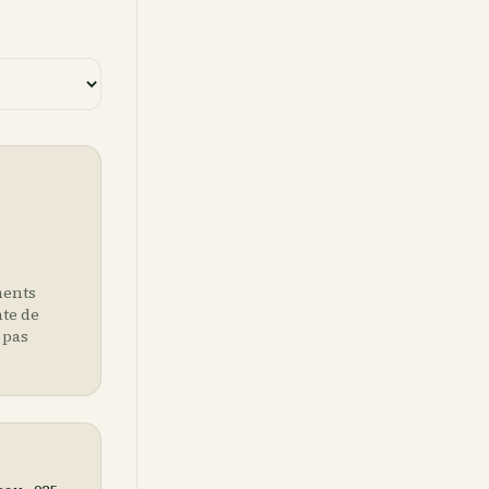
ments
nte de
 pas