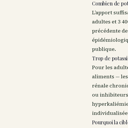
Combien de pot
L’apport suffi
adultes et 3 4
précédente de 
épidémiologiq
publique.
Trop de potass
Pour les adult
aliments — les
rénale chroni
ou inhibiteurs
hyperkaliémie
individualisée
Pourquoi la cibl