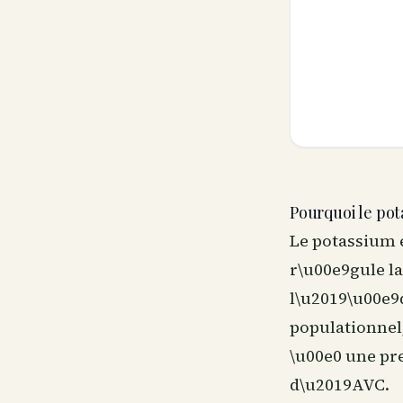
Pourquoi le po
Le potassium e
r\u00e9gule l
l\u2019\u00e9q
populationnel
\u00e0 une pre
d\u2019AVC.