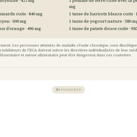
moyenne · 422 mg
1 pomme de terre cuite avec la pe
mg
pinards cuits · 840 mg
1 tasse de haricots blancs cuits · 
oyen · 690 mg
1 tasse de yogourt nature · 380 m
jus d’orange · 496 mg
1 tasse de patate douce cuite · 95
ment. Les personnes atteintes de maladie rénale chronique, sous diurétiqu
inhibiteurs de l’ECA doivent suivre les directives individualisées de leur mé
lémentaire et même alimentaire peut être dangereux dans ces contextes.
SPONSORED