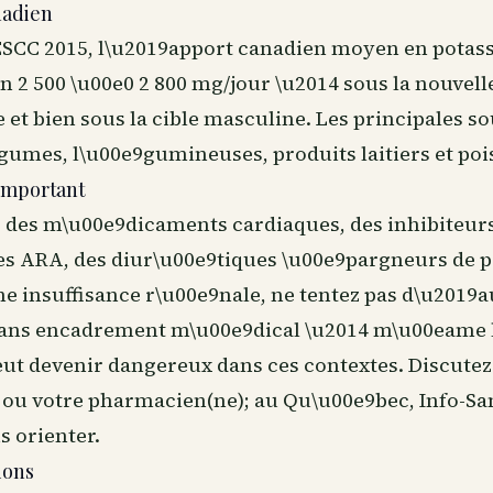
nadien
ESCC 2015, l\u2019apport canadien moyen en potas
 2 500 \u00e0 2 800 mg/jour \u2014 sous la nouvelle
et bien sous la cible masculine. Les principales so
9gumes, l\u00e9gumineuses, produits laitiers et poi
important
z des m\u00e9dicaments cardiaques, des inhibiteur
es ARA, des diur\u00e9tiques \u00e9pargneurs de 
une insuffisance r\u00e9nale, ne tentez pas d\u201
sans encadrement m\u00e9dical \u2014 m\u00eame 
eut devenir dangereux dans ces contextes. Discutez
ou votre pharmacien(ne); au Qu\u00e9bec, Info-San
s orienter.
ions