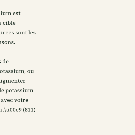
sium est
 cible
urces sont les
ssons.
s de
potassium, ou
9augmenter
le potassium
 avec votre
t\u00e9 (811)