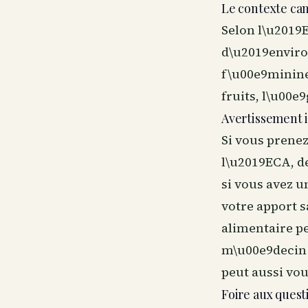
Le contexte ca
Selon l\u2019
d\u2019environ
f\u00e9minine 
fruits, l\u00e
Avertissement 
Si vous prene
l\u2019ECA, d
si vous avez 
votre apport 
alimentaire p
m\u00e9decin 
peut aussi vou
Foire aux quest