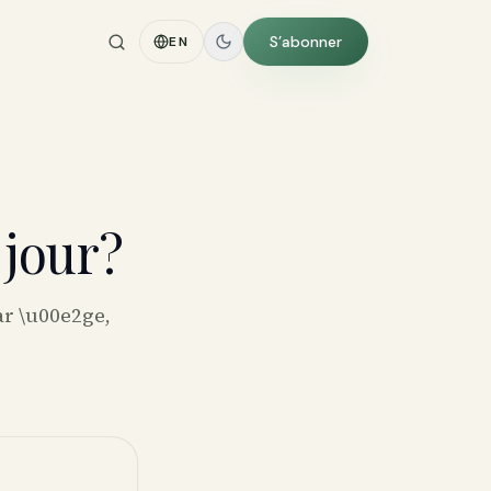
S’abonner
EN
jour?
ar \u00e2ge,