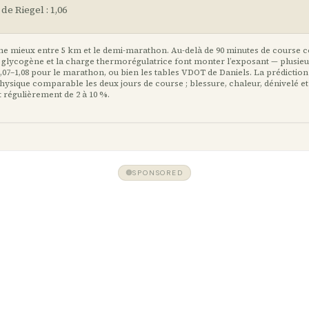
e Riegel : 1,06
ne mieux entre 5 km et le demi-marathon. Au-delà de 90 minutes de course c
 glycogène et la charge thermorégulatrice font monter l’exposant — plusieu
 1,07–1,08 pour le marathon, ou bien les tables VDOT de Daniels. La prédictio
hysique comparable les deux jours de course ; blessure, chaleur, dénivelé et
t régulièrement de 2 à 10 %.
SPONSORED