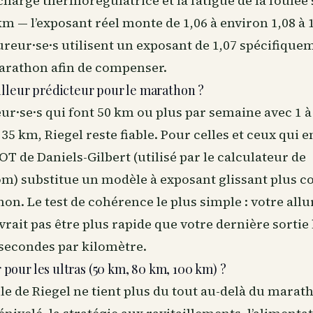
charge thermorégulatrice et la fatigue de la foulé
km — l’exposant réel monte de 1,06 à environ 1,08 à 1
ureur·se·s utilisent un exposant de 1,07 spécifique
arathon afin de compenser.
lleur prédicteur pour le marathon ?
ur·se·s qui font 50 km ou plus par semaine avec 1 à
 35 km, Riegel reste fiable. Pour celles et ceux qui 
T de Daniels-Gilbert (utilisé par le calculateur de
om) substitue un modèle à exposant glissant plus c
on. Le test de cohérence le plus simple : votre al
vrait pas être plus rapide que votre dernière sortie
 secondes par kilomètre.
er pour les ultras (50 km, 80 km, 100 km) ?
e de Riegel ne tient plus du tout au-delà du marath