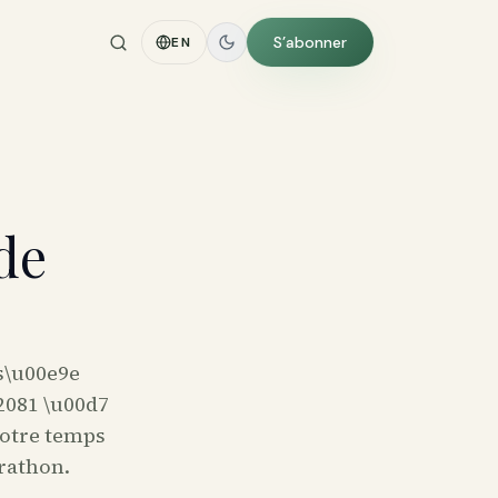
S’abonner
EN
de
is\u00e9e
2081 \u00d7
votre temps
rathon.