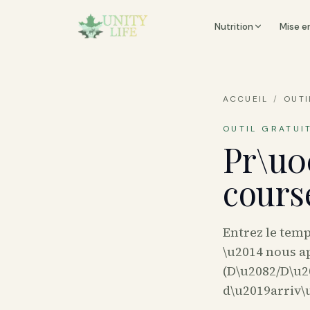
Nutrition
Mise e
ACCUEIL
/
OUTI
OUTIL GRATUI
Pr\u0
cours
Entrez le temp
\u2014 nous ap
(D\u2082/D\u2
d\u2019arriv\