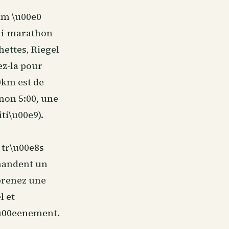
km \u00e0
mi-marathon
ettes, Riegel
ez-la pour
a0km est de
non 5:00, une
ti\u00e9).
 tr\u00e8s
emandent un
prenez une
l et
\u00eenement.