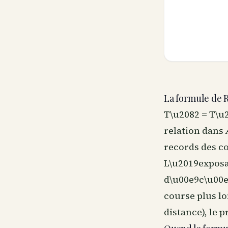
La formule de R
T\u2082 = T\u2
relation dans
records des c
L\u2019exposan
d\u00e9c\u00e
course plus l
distance), le 