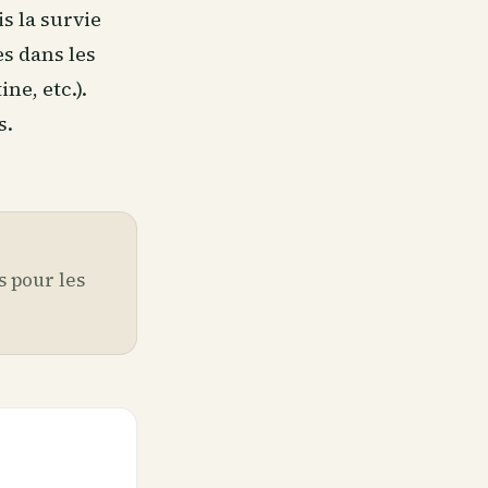
is la survie
s dans les
ne, etc.).
s.
s pour les