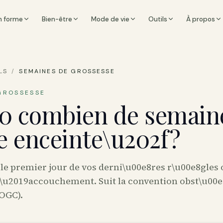
n forme
Bien-être
Mode de vie
Outils
À propos
LS
/
SEMAINES DE GROSSESSE
GROSSESSE
0 combien de semain
je enceinte\u202f?
le premier jour de vos derni\u00e8res r\u00e8gles 
\u2019accouchement. Suit la convention obst\u00e
OGC).