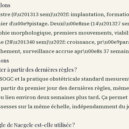
alons
stre (0\u201313 sem)\u202f: implantation, formati
ier d\u00e9pistage. Deuxi\u00e8me (14\u201327 se
hie morphologique, premiers mouvements, viabili
e (28\u201340 sem)\u202f: croissance, pr\u00e9par
hement, surveillance accrue apr\u00e8s 37 semain
ions
r à partir des dernières règles ?
SOGC et la pratique obstétricale standard mesurent
 partir du premier jour des dernières règles, même 
eu lieu environ deux semaines plus tard. Ça perme
ossesses sur la même échelle, indépendamment du j
e de Naegele est-elle utilisée ?