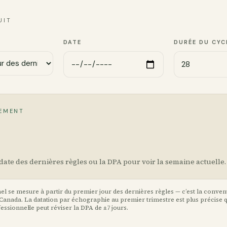
UIT
DATE
DURÉE DU CYC
EMENT
date des dernières règles ou la DPA pour voir la semaine actuelle.
nel se mesure à partir du premier jour des dernières règles — c’est la conven
 Canada. La datation par échographie au premier trimestre est plus précise q
fessionnel·le peut réviser la DPA de ±7 jours.