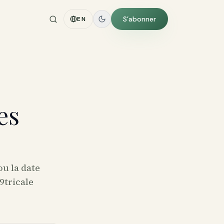
S’abonner
EN
es
ou la date
9tricale