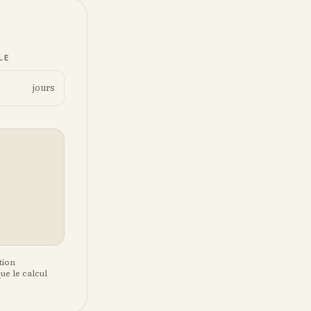
LE
jours
tion
ue le calcul