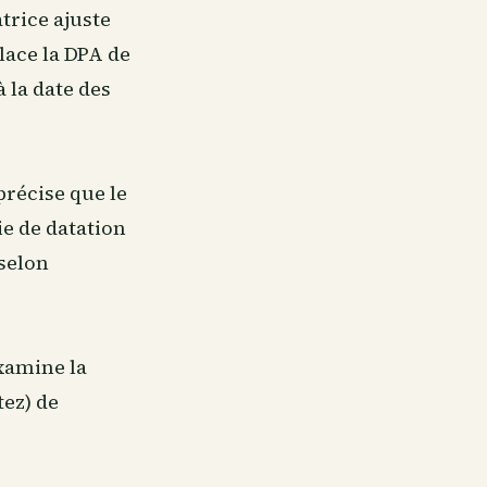
atrice ajuste
lace la DPA de
 la date des
précise que le
ie de datation
 selon
examine la
tez) de