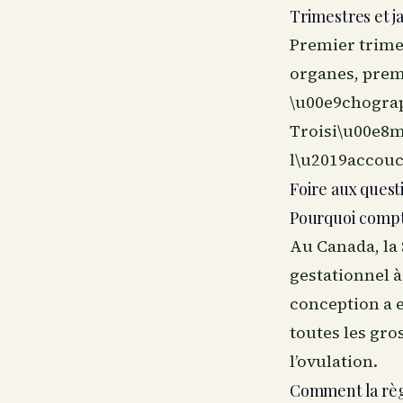
Trimestres et j
Premier trime
organes, prem
\u00e9chograp
Troisi\u00e8m
l\u2019accouc
Foire aux quest
Pourquoi compte
Au Canada, la 
gestationnel à
conception a 
toutes les gr
l’ovulation.
Comment la règl