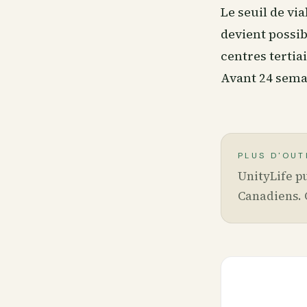
Le seuil de vi
devient possib
centres tertia
Avant 24 semai
PLUS D'OUT
UnityLife pu
Canadiens. 