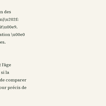
on des
m)\u202f:
t\u00e9.
ation \u00e0
es.
 l’âge
si la
t de comparer
our précis de