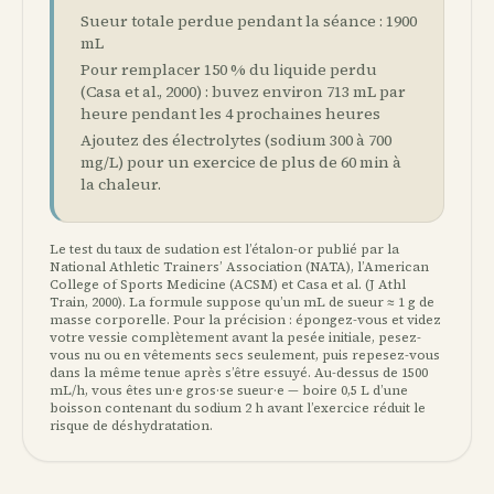
Sueur totale perdue pendant la séance : 1900
mL
Pour remplacer 150 % du liquide perdu
(Casa et al., 2000) : buvez environ 713 mL par
heure pendant les 4 prochaines heures
Ajoutez des électrolytes (sodium 300 à 700
mg/L) pour un exercice de plus de 60 min à
la chaleur.
Le test du taux de sudation est l’étalon-or publié par la
National Athletic Trainers’ Association (NATA), l’American
College of Sports Medicine (ACSM) et Casa et al. (J Athl
Train, 2000). La formule suppose qu’un mL de sueur ≈ 1 g de
masse corporelle. Pour la précision : épongez-vous et videz
votre vessie complètement avant la pesée initiale, pesez-
vous nu ou en vêtements secs seulement, puis repesez-vous
dans la même tenue après s’être essuyé. Au-dessus de 1500
mL/h, vous êtes un·e gros·se sueur·e — boire 0,5 L d’une
boisson contenant du sodium 2 h avant l’exercice réduit le
risque de déshydratation.