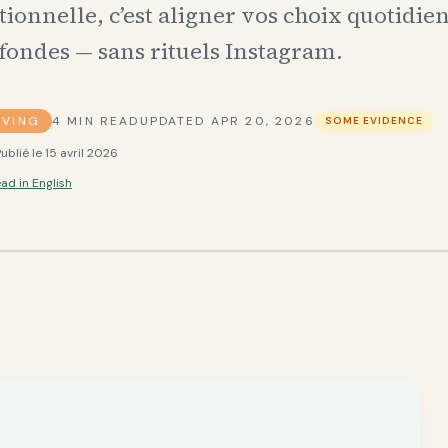
tionnelle, c’est aligner vos choix quotidie
fondes — sans rituels Instagram.
IVING
4
MIN READ
UPDATED
APR 20, 2026
SOME EVIDENCE
Publié le
15 avril 2026
ad in English