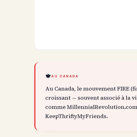
🍁
AU CANADA
Au Canada, le mouvement FIRE (fin
croissant — souvent associé à la v
comme MillennialRevolution.com 
KeepThriftyMyFriends.