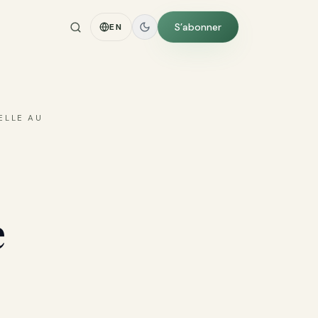
S’abonner
EN
ELLE AU
e