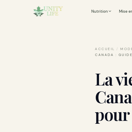
Nutrition
Mise e
ACCUEIL
/
MODE
CANADA : GUID
La vi
Cana
pour