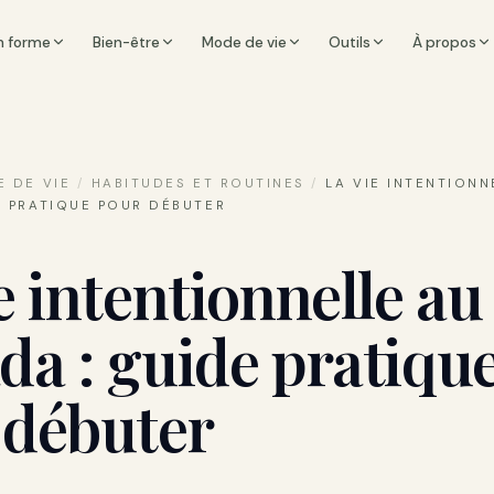
n forme
Bien-être
Mode de vie
Outils
À propos
 DE VIE
/
HABITUDES ET ROUTINES
/
LA VIE INTENTIONN
E PRATIQUE POUR DÉBUTER
e intentionnelle au
da : guide pratiqu
 débuter