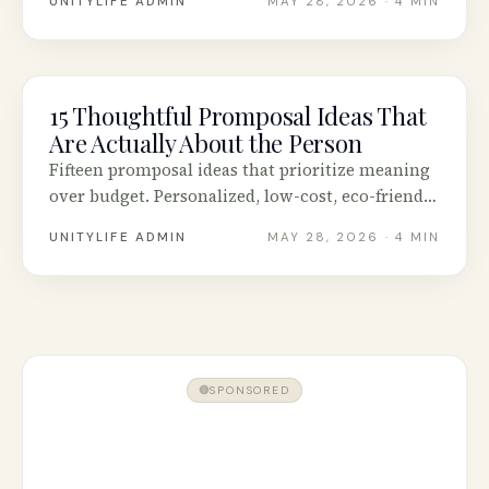
UNITYLIFE ADMIN
MAY 28, 2026
· 4 MIN
gérer un non.
15 Thoughtful Promposal Ideas That
INTENTIONAL LIVING
Are Actually About the Person
Fifteen promposal ideas that prioritize meaning
over budget. Personalized, low-cost, eco-friendly
options plus etiquette and how to handle a no.
UNITYLIFE ADMIN
MAY 28, 2026
· 4 MIN
SPONSORED