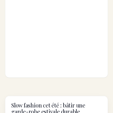
Slow fashion cet été : bâtir une
INTENTIONAL LIVING
garde-robe estivale durable