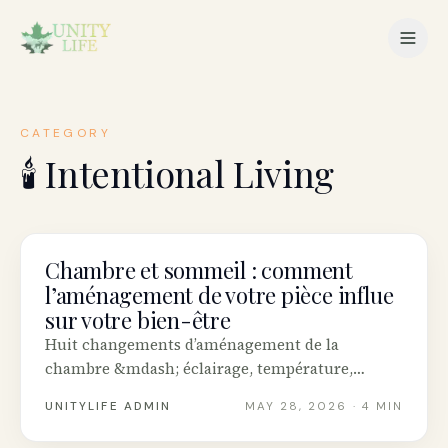
CATEGORY
🕯️
Intentional Living
Chambre et sommeil : comment
INTENTIONAL LIVING
l’aménagement de votre pièce influe
sur votre bien-être
Huit changements d’aménagement de la
chambre &mdash; éclairage, température,
parfum, écrans, désordre &mdash; qui
UNITYLIFE ADMIN
MAY 28, 2026
· 4 MIN
améliorent réellement le sommeil des
Canadiens, sur un budget d’appartement réaliste.