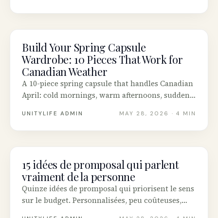
canadiennes durables, des conseils friperies et
un plan tous budgets.
Build Your Spring Capsule
INTENTIONAL LIVING
Wardrobe: 10 Pieces That Work for
Canadian Weather
A 10-piece spring capsule that handles Canadian
April: cold mornings, warm afternoons, sudden
rain. Includes Canadian sustainable brands,
UNITYLIFE ADMIN
MAY 28, 2026
· 4 MIN
thrift options and a build-on-any-budget plan.
15 idées de promposal qui parlent
INTENTIONAL LIVING
vraiment de la personne
Quinze idées de promposal qui priorisent le sens
sur le budget. Personnalisées, peu coûteuses,
durables, plus l’étiquette à respecter et comment