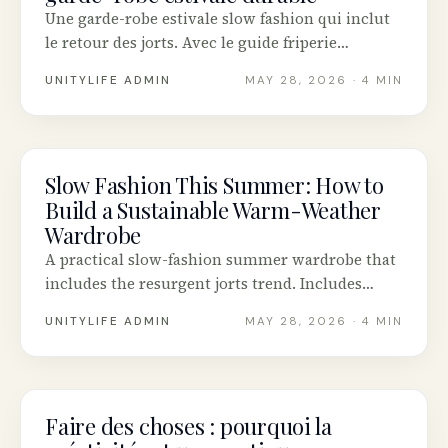
Une garde-robe estivale slow fashion qui inclut
le retour des jorts. Avec le guide friperie
canadienne, des marques durables et une
UNITYLIFE ADMIN
MAY 28, 2026
· 4 MIN
matrice de styles.
Slow Fashion This Summer: How to
INTENTIONAL LIVING
Build a Sustainable Warm-Weather
Wardrobe
A practical slow-fashion summer wardrobe that
includes the resurgent jorts trend. Includes
Canadian thrift guide, sustainable brand picks
UNITYLIFE ADMIN
MAY 28, 2026
· 4 MIN
and a 12-way styling matrix.
Faire des choses : pourquoi la
INTENTIONAL LIVING