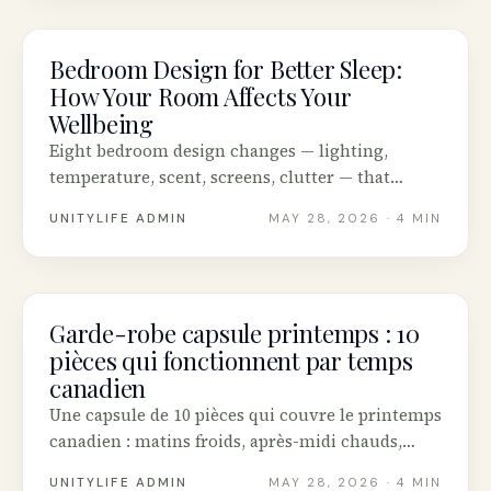
Bedroom Design for Better Sleep:
INTENTIONAL LIVING
How Your Room Affects Your
Wellbeing
Eight bedroom design changes — lighting,
temperature, scent, screens, clutter — that
measurably improve Canadian sleep, on a real
UNITYLIFE ADMIN
MAY 28, 2026
· 4 MIN
apartment budget.
Garde-robe capsule printemps : 10
INTENTIONAL LIVING
pièces qui fonctionnent par temps
canadien
Une capsule de 10 pièces qui couvre le printemps
canadien : matins froids, après-midi chauds,
pluie soudaine. Comprend des marques
UNITYLIFE ADMIN
MAY 28, 2026
· 4 MIN