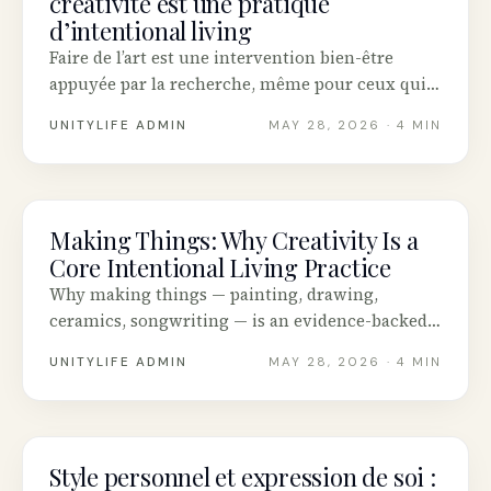
créativité est une pratique
d’intentional living
Faire de l’art est une intervention bien-être
appuyée par la recherche, même pour ceux qui
se croient « pas artistiques ». Voici comment
UNITYLIFE ADMIN
MAY 28, 2026
· 4 MIN
commencer dans un petit appartement
canadien.
Making Things: Why Creativity Is a
INTENTIONAL LIVING
Core Intentional Living Practice
Why making things — painting, drawing,
ceramics, songwriting — is an evidence-backed
wellness practice, and how to start one in a
UNITYLIFE ADMIN
MAY 28, 2026
· 4 MIN
small Canadian apartment.
Style personnel et expression de soi :
INTENTIONAL LIVING