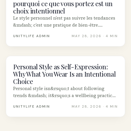
pourquoi ce que vous portez est un
choix intentionnel
Le style personnel n’est pas suivre les tendances
&mdash; c’est une pratique de bien-être.
Comment développer le vôtre
UNITYLIFE ADMIN
MAY 28, 2026
· 4 MIN
intentionnellement, ce que la tendance « Samba
Jane » révèle, et comment magasiner votre
propre garde-robe d’abord.
Personal Style as Self-Expression:
INTENTIONAL LIVING
Why What You Wear Is an Intentional
Choice
Personal style isn&rsquo;t about following
trends &mdash; it&rsquo;s a wellbeing practice.
How to develop yours intentionally, what the
UNITYLIFE ADMIN
MAY 28, 2026
· 4 MIN
&ldquo;Samba Jane&rdquo; trend reveals, and
how to shop your closet first.