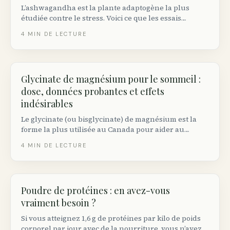
L’ashwagandha est la plante adaptogène la plus
étudiée contre le stress. Voici ce que les essais
randomisés démontrent réellement, la dose efficace
4
MIN DE LECTURE
et les précautions à connaître au Canada.
Glycinate de magnésium pour le sommeil :
dose, données probantes et effets
indésirables
Le glycinate (ou bisglycinate) de magnésium est la
forme la plus utilisée au Canada pour aider au
sommeil. Voici la dose efficace selon les essais
4
MIN DE LECTURE
cliniques, le moment idéal de prise et les précautions.
Poudre de protéines : en avez-vous
vraiment besoin ?
Si vous atteignez 1,6 g de protéines par kilo de poids
corporel par jour avec de la nourriture, vous n’avez