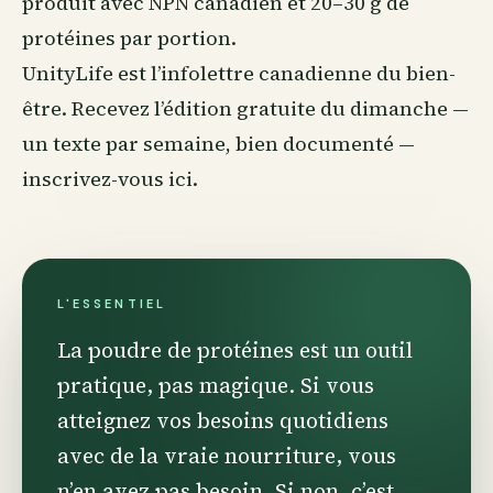
produit avec NPN canadien et 20–30 g de
protéines par portion.
UnityLife est l’infolettre canadienne du
bien-
être
. Recevez l’édition gratuite du dimanche —
un texte par semaine, bien documenté —
inscrivez-vous ici
.
L'ESSENTIEL
La poudre de protéines est un outil
pratique, pas magique. Si vous
atteignez vos besoins quotidiens
avec de la vraie nourriture, vous
n’en avez pas besoin. Si non, c’est