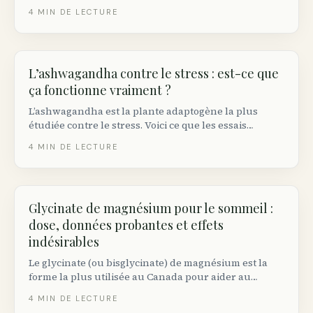
canadiennes. Voici ce qu’il fait réellement, la dose
4
MIN DE LECTURE
appropriée et le NPN à chercher sur l’étiquette.
L’ashwagandha contre le stress : est-ce que
ça fonctionne vraiment ?
L’ashwagandha est la plante adaptogène la plus
étudiée contre le stress. Voici ce que les essais
randomisés démontrent réellement, la dose efficace
4
MIN DE LECTURE
et les précautions à connaître au Canada.
Glycinate de magnésium pour le sommeil :
dose, données probantes et effets
indésirables
Le glycinate (ou bisglycinate) de magnésium est la
forme la plus utilisée au Canada pour aider au
sommeil. Voici la dose efficace selon les essais
4
MIN DE LECTURE
cliniques, le moment idéal de prise et les précautions.