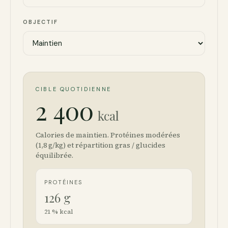
OBJECTIF
CIBLE QUOTIDIENNE
2 400
kcal
Calories de maintien. Protéines modérées
(1,8 g/kg) et répartition gras / glucides
équilibrée.
PROTÉINES
126
g
21
% kcal