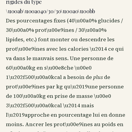
rigides du type
\u00ab\u00a040/30/30\u00a0\u00bb
Des pourcentages fixes (40\u00a0% glucides /
30\u00a0% prot\u00e9ines / 30\u00a0%
lipides, etc.) font monter ou descendre les
prot\u00e9ines avec les calories \u2014 ce qui
va dans le mauvais sens. Une personne de
60\u00a0kg en s\u00e8che \u00e0
1\u202f500\u00a0kcal a besoin de
plus
de
prot\u00e9ines par kg qu\u2019une personne
de 100\u00a0kg en prise de masse \u00e0
3\u202f500\u00a0kcal \u2014 mais
l\u2019approche en pourcentage lui en donne
moins. Ancrer les prot\u00e9ines au poids en