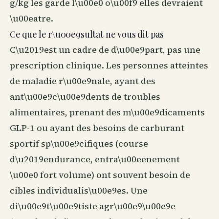
g/kg les garde l\u00e0 o\u00f9 elles devraient
\u00eatre.
Ce que le r\u00e9sultat ne vous dit pas
C\u2019est un cadre de d\u00e9part, pas une
prescription clinique. Les personnes atteintes
de maladie r\u00e9nale, ayant des
ant\u00e9c\u00e9dents de troubles
alimentaires, prenant des m\u00e9dicaments
GLP-1 ou ayant des besoins de carburant
sportif sp\u00e9cifiques (course
d\u2019endurance, entra\u00eenement
\u00e0 fort volume) ont souvent besoin de
cibles individualis\u00e9es. Une
di\u00e9t\u00e9tiste agr\u00e9\u00e9e