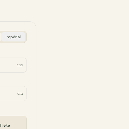
Impérial
ans
cm
hlète