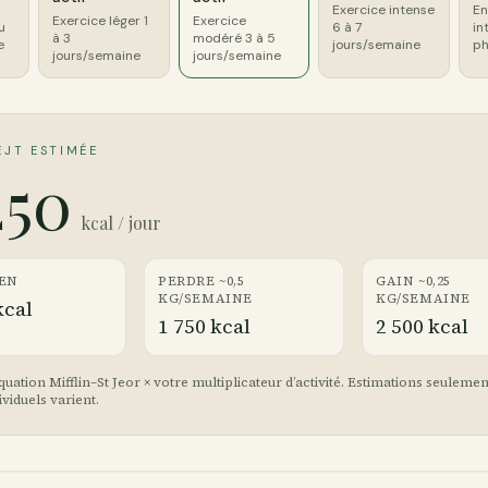
Exercice intense
En
Exercice léger 1
Exercice
u
6 à 7
in
à 3
modéré 3 à 5
e
jours/semaine
ph
jours/semaine
jours/semaine
EJT ESTIMÉE
250
kcal / jour
EN
PERDRE ~0,5
GAIN ~0,25
KG/SEMAINE
KG/SEMAINE
kcal
1 750 kcal
2 500 kcal
quation Mifflin–St Jeor × votre multiplicateur d’activité. Estimations seulemen
ividuels varient.