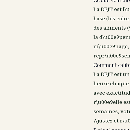
Ce que veut dir
La DEJT est l\
base (les calo
des aliments (
la d\u00e9pen
m\u00e9nage, a
repr\u00e9sent
Comment calib
La DEJT est u
heure chaque 
avec exactitud
r\u00e9elle es
semaines, votr
Ajustez et r\u