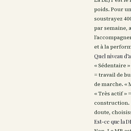
poids. Pour un
soustrayez 400
par semaine, a
l’accompagneme
et à la perfor
Quel niveau d’ac
« Sédentaire »
= travail de 
de marche. « 
« Très actif »
construction. 
doute, choisi
Est-ce que la D
Non. Le MB est