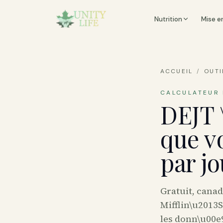
Nutrition
Mise e
ACCUEIL
/
OUTI
CALCULATEUR 
DEJT \
que v
par jo
Gratuit, canad
Mifflin\u2013S
les donn\u00e