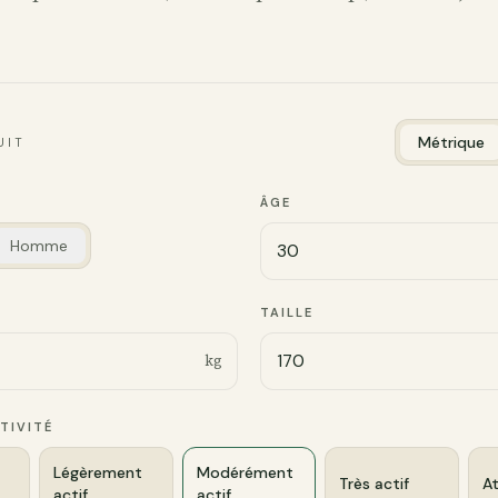
Métrique
UIT
ÂGE
Homme
TAILLE
kg
TIVITÉ
Légèrement
Modérément
Très actif
At
actif
actif