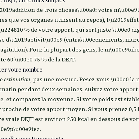
e DEJT, en termes simples
u2019addition de trois choses\u00a0: votre m\u00e9
ries que vos organes utilisent au repos), l\u2019eff
\u224810 % de votre apport, qui sert juste \u00e0 di
se d\u2019activit\u00e9 (entra\u00eenements, mar
gitation). Pour la plupart des gens, le m\u00e9tab
e 60 \u00e0 75 % de la DEJT.
rer votre nombre
ne
estimation
, pas une mesure. Pesez-vous \u00e0 l
matin pendant deux semaines, suivez votre apport
e, et comparez la moyenne. Si votre poids est stabl
t proche de votre apport moyen. Si vous prenez 0,5
e vraie DEJT est environ 250 kcal en dessous de vot
00e9p\u00e9tez.