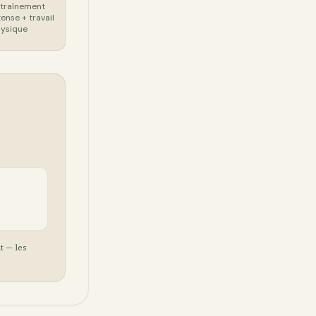
traînement
tense + travail
ysique
t — les