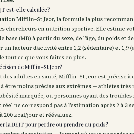
T est-elle calculée?
quation Mifflin–St Jeor, la formule la plus recomman
 les chercheurs en nutrition sportive. Elle estime vo
base (MB) à partir du sexe, de l’âge, du poids et de l
r un facteur d’activité entre 1,2 (sédentaire) et 1,9 
e tout ce que vous faites en plus.
écision de Mifflin–St Jeor?
t des adultes en santé, Mifflin–St Jeor est précise à
d à être moins précise aux extrêmes — athlètes très
obésité marquée, ou personnes ayant des troubles
t réel ne correspond pas à l’estimation après 2 à 3 
à 200 kcal/jour et réévaluez.
er la DEJT pour perdre ou prendre du poids?
 nombre de maintien — l’apport où vous ne perdez n