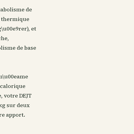
tabolisme de
et thermique
g\u00e9rer), et
che,
olisme de base
a m\u00eame
 calorique
e, votre DEJT
 kg sur deux
re apport.