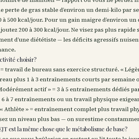
e perte de gras stable d’environ un demi-kilo par s
 à 500 kcal/jour. Pour un gain maigre d’environ un 
joutez 200 à 300 kcal/jour. Ne visez pas plus rapide 
nt d’une diététiste — les déficits agressifs nuisent
mance.
tivité choisir?
 = travail de bureau sans exercice structuré. « Légè
bureau plus 1 à 3 entraînements courts par semaine
Modérément actif » = 3 à 5 entraînements dédiés pa
 = 6 à 7 entraînements ou un travail physique exige
« Athlète » = entraînement complet plus travail ph
ssez un niveau plus bas — on surestime constamment
EJT est la même chose que le métabolisme de base?
 ce que vous brûleriez en restant au lit toute la jou