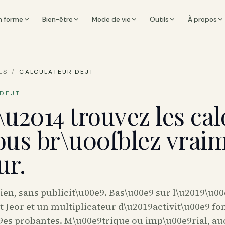
n forme
Bien-être
Mode de vie
Outils
À propos
LS
/
CALCULATEUR DEJT
DEJT
u2014 trouvez les cal
ous br\u00fblez vrai
ur.
ien, sans publicit\u00e9. Bas\u00e9 sur l\u2019\u0
t Jeor et un multiplicateur d\u2019activit\u00e9 f
9es probantes. M\u00e9trique ou imp\u00e9rial, a