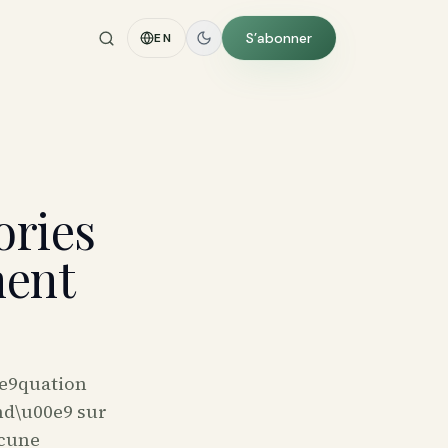
S’abonner
EN
ories
ment
0e9quation
ond\u00e9 sur
ucune