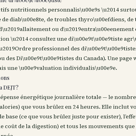
une di\u00e9t\u00e9tiste
tifs nutritionnels personnalis\u00e9s \u2014 surto
de diab\u00e8te, de troubles thyro\u00efdiens, de 
 d\u2019allaitement ou d\u2019entra\u00eenement 
ion \u2014 consultez une di\u00e9t\u00e9tiste agr
u2019Ordre professionnel des di\u00e9t\u00e9tiste
u des Di\u00e9t\u00e9tistes du Canada). Une page 
is une \u00e9valuation individualis\u00e9e.
ions
la DEJT?
dépense énergétique journalière totale — le nombre 
calories) que vous brûlez en 24 heures. Elle inclut v
 base (ce que vous brûlez juste pour exister), l’eff
le coût de la digestion) et tous les mouvements que 
urnée.