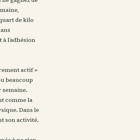
emaine,
quart de kilo
sans
 à l’adhésion
rement actif »
 ou beaucoup
r semaine.
ant comme la
ysique. Dans le
 son activité.
rnée à ne rien