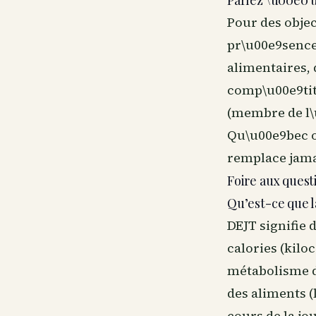
Parlez \u00e0 
Pour des objec
pr\u00e9sence 
alimentaires,
comp\u00e9tit
(membre de l\
Qu\u00e9bec o
remplace jama
Foire aux quest
Qu’est-ce que 
DEJT signifie 
calories (kilo
métabolisme de
des aliments (
cours de la jo