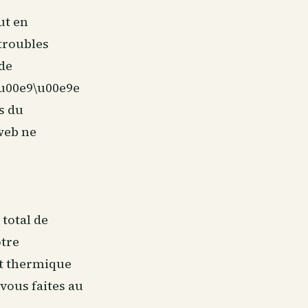
ut en
troubles
de
\u00e9\u00e9e
s du
web ne
total de
otre
et thermique
vous faites au