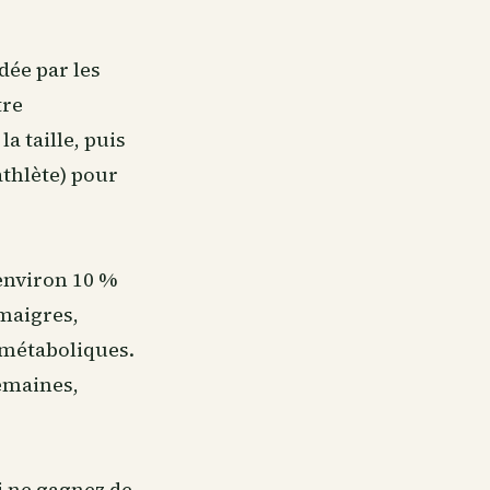
dée par les
tre
a taille, puis
(athlète) pour
 environ 10 %
 maigres,
 métaboliques.
semaines,
i ne gagnez de