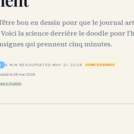
’être bon en dessin pour que le journal art
 Voici la science derrière le doodle pour l
onsignes qui prennent cinq minutes.
H
4
MIN READ
UPDATED
MAY 21, 2026
SOME EVIDENCE
Publié le
28 mai 2026
ad in English