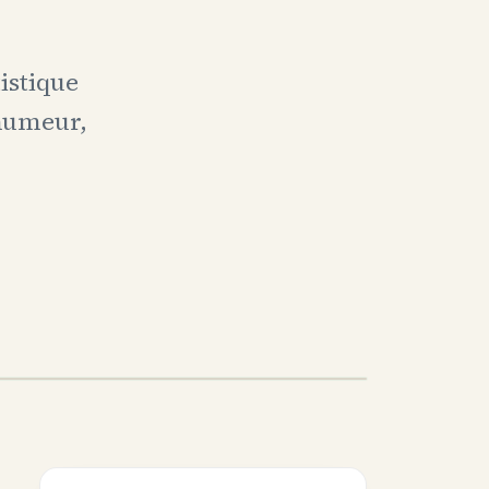
istique
’humeur,