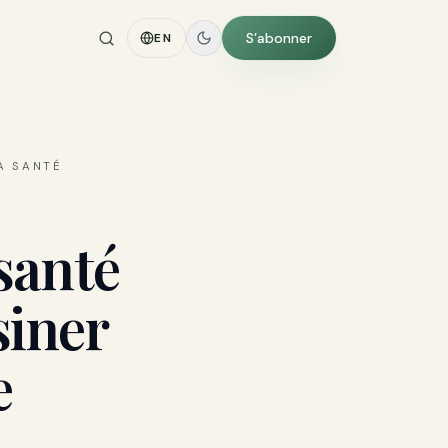
S’abonner
EN
A SANTÉ
santé
siner
e