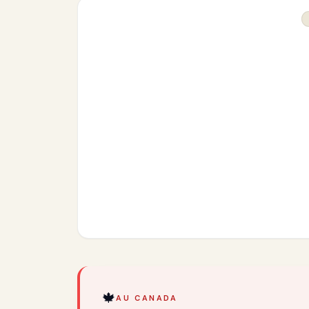
🍁
AU CANADA