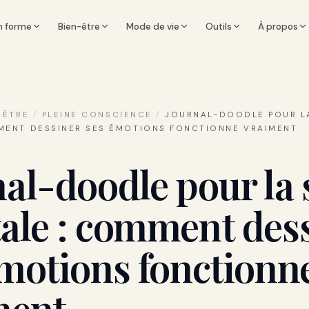
n forme
Bien-être
Mode de vie
Outils
À propos
-ÊTRE
/
PLEINE CONSCIENCE
/
JOURNAL-DOODLE POUR L
MENT DESSINER SES ÉMOTIONS FONCTIONNE VRAIMENT
al-doodle pour la 
ale : comment des
émotions fonctionn
ment