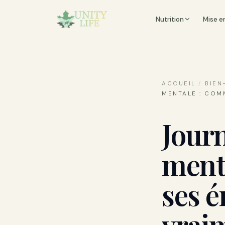
Nutrition
Mise e
ACCUEIL
/
BIEN
MENTALE : COM
Journ
ment
ses 
vrai