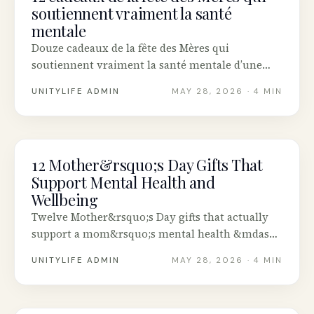
soutiennent vraiment la santé
mentale
Douze cadeaux de la fête des Mères qui
soutiennent vraiment la santé mentale d’une
mère — pas une autre bougie. Plus les données
UNITYLIFE ADMIN
MAY 28, 2026
· 4 MIN
sur l’épuisement des aidantes et où acheter au
Canada.
12 Mother&rsquo;s Day Gifts That
MENTAL HEALTH
Support Mental Health and
Wellbeing
Twelve Mother&rsquo;s Day gifts that actually
support a mom&rsquo;s mental health &mdash;
not another candle. Plus the data on caregiver
UNITYLIFE ADMIN
MAY 28, 2026
· 4 MIN
burnout and where to buy in Canada.