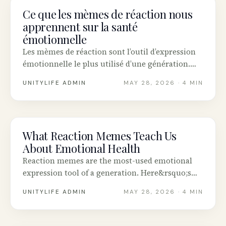
Ce que les mèmes de réaction nous
MENTAL HEALTH
apprennent sur la santé
émotionnelle
Les mèmes de réaction sont l’outil d’expression
émotionnelle le plus utilisé d’une génération.
Voici ce que dit la psychologie sur le pourquoi
UNITYLIFE ADMIN
MAY 28, 2026
· 4 MIN
du partage — et quand la culture mème aide ou
nuit à la santé mentale.
What Reaction Memes Teach Us
MENTAL HEALTH
About Emotional Health
Reaction memes are the most-used emotional
expression tool of a generation. Here&rsquo;s
what the psychology research says about why
UNITYLIFE ADMIN
MAY 28, 2026
· 4 MIN
we share them &mdash; and when meme
culture helps or hurts mental health.