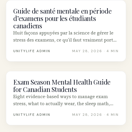
Guide de santé mentale en période
MENTAL HEALTH
d’examens pour les étudiants
canadiens
Huit façons appuyées par la science de gérer le
stress des examens, ce qu’il faut vraiment porter,
le calcul du sommeil, et où les étudiants
UNITYLIFE ADMIN
MAY 28, 2026
· 4 MIN
canadiens peuvent obtenir du soutien gratuit en
santé mentale.
Exam Season Mental Health Guide
MENTAL HEALTH
for Canadian Students
Eight evidence-based ways to manage exam
stress, what to actually wear, the sleep math,
and where Canadian students can get free
UNITYLIFE ADMIN
MAY 28, 2026
· 4 MIN
mental health support during finals.