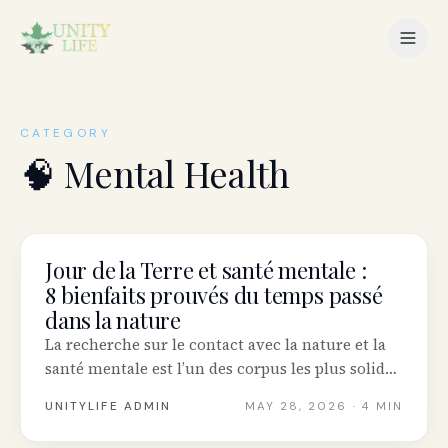
CATEGORY
🧠
Mental Health
Jour de la Terre et santé mentale :
MENTAL HEALTH
8 bienfaits prouvés du temps passé
dans la nature
La recherche sur le contact avec la nature et la
santé mentale est l’un des corpus les plus solides
en psychologie moderne. Voici huit bienfaits
UNITYLIFE ADMIN
MAY 28, 2026
· 4 MIN
appuyés par des études, et comment en profiter
au Canada ce Jour de la Terre.