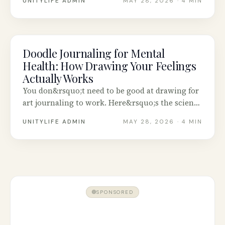
UNITYLIFE ADMIN
MAY 28, 2026
· 4 MIN
consignes qui prennent cinq minutes.
Doodle Journaling for Mental
MENTAL HEALTH
Health: How Drawing Your Feelings
Actually Works
You don&rsquo;t need to be good at drawing for
art journaling to work. Here&rsquo;s the science
behind doodling for mood, plus eight prompts
UNITYLIFE ADMIN
MAY 28, 2026
· 4 MIN
that take five minutes.
SPONSORED