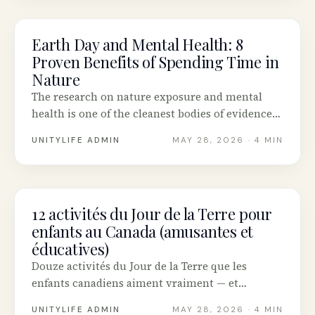
Earth Day and Mental Health: 8
MENTAL HEALTH
Proven Benefits of Spending Time in
Nature
The research on nature exposure and mental
health is one of the cleanest bodies of evidence
in modern psychology. Here are eight benefits
UNITYLIFE ADMIN
MAY 28, 2026
· 4 MIN
backed by studies, and how to put them to work
this Earth Day in Canada.
12 activités du Jour de la Terre pour
MENTAL HEALTH
enfants au Canada (amusantes et
éducatives)
Douze activités du Jour de la Terre que les
enfants canadiens aiment vraiment — et
comment le temps en nature construit la pleine
UNITYLIFE ADMIN
MAY 28, 2026
· 4 MIN