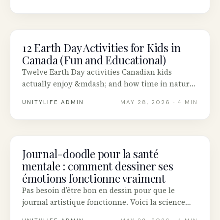
conscience environnementale sans créer d’éco-
anxiété.
12 Earth Day Activities for Kids in
MENTAL HEALTH
Canada (Fun and Educational)
Twelve Earth Day activities Canadian kids
actually enjoy &mdash; and how time in nature
builds environmental mindfulness without
UNITYLIFE ADMIN
MAY 28, 2026
· 4 MIN
creating eco-anxiety.
Journal-doodle pour la santé
MENTAL HEALTH
mentale : comment dessiner ses
émotions fonctionne vraiment
Pas besoin d’être bon en dessin pour que le
journal artistique fonctionne. Voici la science
derrière le doodle pour l’humeur, plus huit