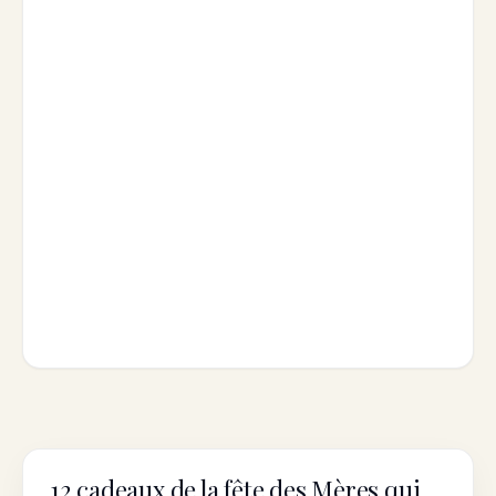
12 cadeaux de la fête des Mères qui
MENTAL HEALTH