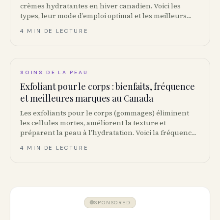
crèmes hydratantes en hiver canadien. Voici les
types, leur mode d’emploi optimal et les meilleurs
choix dispos en pharmacie ou épicerie au Canada.
4 MIN DE LECTURE
SOINS DE LA PEAU
Exfoliant pour le corps : bienfaits, fréquence
et meilleures marques au Canada
Les exfoliants pour le corps (gommages) éliminent
les cellules mortes, améliorent la texture et
préparent la peau à l’hydratation. Voici la fréquence
idéale, ce qu’il faut éviter et les meilleures marques
4 MIN DE LECTURE
au Canada.
SPONSORED