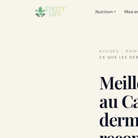
Nutrition
Mise e
ACCUEIL
/
BIEN
CE QUE LES D
Meill
au Ca
derm
reco