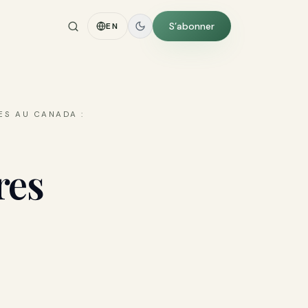
S’abonner
EN
ES AU CANADA :
res