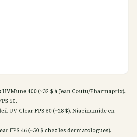
s UVMune 400 (~32 $ à Jean Coutu/Pharmaprix).
FPS 50.
eil UV-Clear FPS 60 (~28 $).
Niacinamide
en
ear FPS 46 (~50 $ chez les dermatologues).