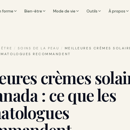
n forme
Bien-être
Mode de vie
Outils
À propos
-ÊTRE
/
SOINS DE LA PEAU
/
MEILLEURES CRÈMES SOLAIR
ERMATOLOGUES RECOMMANDENT
eures crèmes solai
nada : ce que les
atologues
mmandent