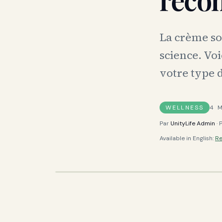
La crème sol
science. Vo
votre type 
WELLNESS
4
M
Par
UnityLife Admin
· 
Available in English:
Re