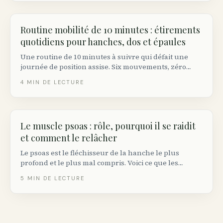
Routine mobilité de 10 minutes : étirements
quotidiens pour hanches, dos et épaules
Une routine de 10 minutes à suivre qui défait une
journée de position assise. Six mouvements, zéro
équipement, faisable dans votre salon ou une
4
MIN DE LECTURE
chambre d’hôtel n’importe où au Canada.
Le muscle psoas : rôle, pourquoi il se raidit
et comment le relâcher
Le psoas est le fléchisseur de la hanche le plus
profond et le plus mal compris. Voici ce que les
manuels d’anatomie disent vraiment, pourquoi il se
5
MIN DE LECTURE
raidit chez les travailleurs de bureau et comment le
relâcher sans la pseudo-science d’Instagram.