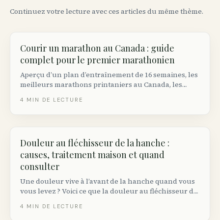
Continuez votre lecture avec ces articles du même thème.
Courir un marathon au Canada : guide
complet pour le premier marathonien
Aperçu d’un plan d’entraînement de 16 semaines, les
meilleurs marathons printaniers au Canada, les
bases de la prévention des blessures et comment
4
MIN DE LECTURE
trouver votre groupe — le tout pour les premiers
marathoniens canadiens.
Douleur au fléchisseur de la hanche :
causes, traitement maison et quand
consulter
Une douleur vive à l’avant de la hanche quand vous
vous levez ? Voici ce que la douleur au fléchisseur de
la hanche signifie réellement, les traitements maison
4
MIN DE LECTURE
qui fonctionnent et les signaux d’alarme.