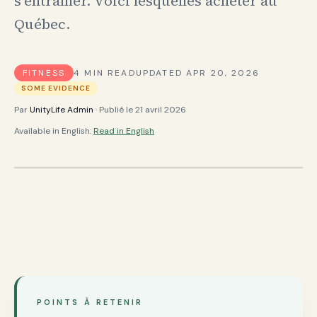
s’entraîner. Voici lesquelles acheter au
Québec.
FITNESS
4
MIN READ
UPDATED
APR 20, 2026
SOME EVIDENCE
Par
UnityLife Admin
· Publié le
21 avril 2026
Available in English:
Read in English
POINTS À RETENIR