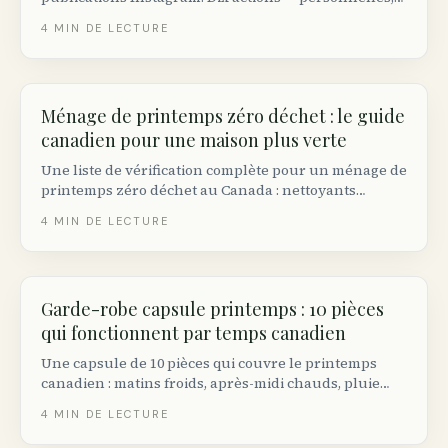
civiques et financières — qui font réellement bouger
4
MIN DE LECTURE
l’aiguille climatique.
Ménage de printemps zéro déchet : le guide
canadien pour une maison plus verte
Une liste de vérification complète pour un ménage de
printemps zéro déchet au Canada : nettoyants
maison non toxiques, où envoyer ce que vous
4
MIN DE LECTURE
désencombrez, et les marques éco québécoises qui
valent le changement.
Garde-robe capsule printemps : 10 pièces
qui fonctionnent par temps canadien
Une capsule de 10 pièces qui couvre le printemps
canadien : matins froids, après-midi chauds, pluie
soudaine. Comprend des marques canadiennes
4
MIN DE LECTURE
durables, des conseils friperies et un plan tous
budgets.