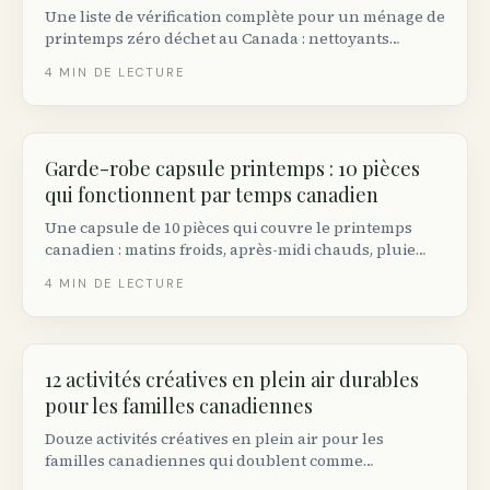
Une liste de vérification complète pour un ménage de
printemps zéro déchet au Canada : nettoyants
maison non toxiques, où envoyer ce que vous
4
MIN DE LECTURE
désencombrez, et les marques éco québécoises qui
valent le changement.
Garde-robe capsule printemps : 10 pièces
qui fonctionnent par temps canadien
Une capsule de 10 pièces qui couvre le printemps
canadien : matins froids, après-midi chauds, pluie
soudaine. Comprend des marques canadiennes
4
MIN DE LECTURE
durables, des conseils friperies et un plan tous
budgets.
12 activités créatives en plein air durables
pour les familles canadiennes
Douze activités créatives en plein air pour les
familles canadiennes qui doublent comme
connexion à la nature : art à la craie, impression de