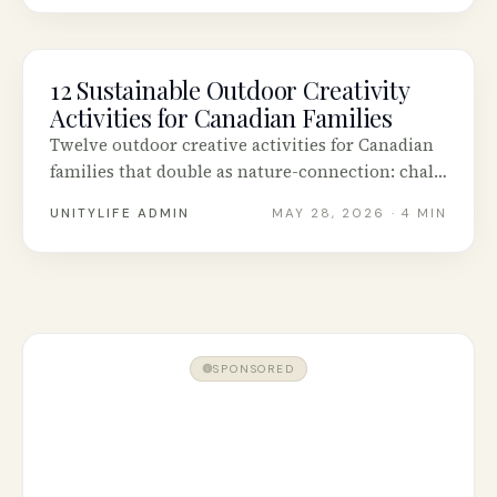
et plus.
12 Sustainable Outdoor Creativity
SUSTAINABILITY
Activities for Canadian Families
Twelve outdoor creative activities for Canadian
families that double as nature-connection: chalk
art, leaf printing, nature mandalas, birdhouse
UNITYLIFE ADMIN
MAY 28, 2026
· 4 MIN
builds and more.
SPONSORED