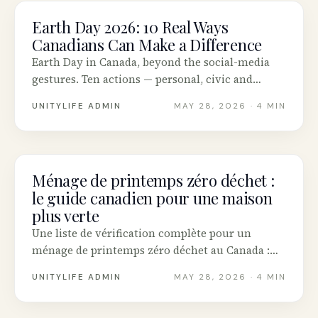
Earth Day 2026: 10 Real Ways
SUSTAINABILITY
Canadians Can Make a Difference
Earth Day in Canada, beyond the social-media
gestures. Ten actions — personal, civic and
financial — that actually move the climate
UNITYLIFE ADMIN
MAY 28, 2026
· 4 MIN
needle, plus events and orgs to support.
Ménage de printemps zéro déchet :
SUSTAINABILITY
le guide canadien pour une maison
plus verte
Une liste de vérification complète pour un
ménage de printemps zéro déchet au Canada :
nettoyants maison non toxiques, où envoyer ce
UNITYLIFE ADMIN
MAY 28, 2026
· 4 MIN
que vous désencombrez, et les marques éco
québécoises qui valent le changement.