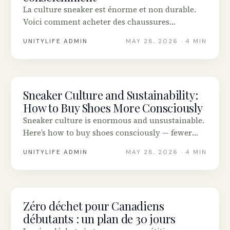
La culture sneaker est énorme et non durable.
Voici comment acheter des chaussures
consciemment — moins de paires, plus longue
UNITYLIFE ADMIN
MAY 28, 2026
· 4 MIN
durée, options de revente canadiennes et
marques crédibles.
Sneaker Culture and Sustainability:
SUSTAINABILITY
How to Buy Shoes More Consciously
Sneaker culture is enormous and unsustainable.
Here’s how to buy shoes consciously — fewer
pairs, longer wear, Canadian resale options and
UNITYLIFE ADMIN
MAY 28, 2026
· 4 MIN
brands that actually back up their claims.
Zéro déchet pour Canadiens
SUSTAINABILITY
débutants : un plan de 30 jours