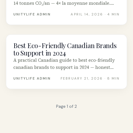
14 tonnes CO₂/an — 4× la moyenne mondiale.
Voici les changements qui comptent vraiment.
UNITYLIFE ADMIN
APRIL 14, 2026
· 4 MIN
Best Eco-Friendly Canadian Brands
SUSTAINABILITY
to Support in 2024
A practical Canadian guide to best eco-friendly
canadian brands to support in 2024 — honest
advice, tested tools and real stories from across
UNITYLIFE ADMIN
FEBRUARY 21, 2026
· 8 MIN
Canada.
Page
1
of
2