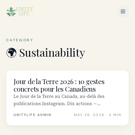
CATEGORY
🌍
Sustainability
Jour de la Terre 2026 : 10 gestes
SUSTAINABILITY
concrets pour les Canadiens
Le Jour de la Terre au Canada, au-delà des
publications Instagram. Dix actions —
personnelles, civiques et financières — qui font
UNITYLIFE ADMIN
MAY 28, 2026
· 4 MIN
réellement bouger l’aiguille climatique.