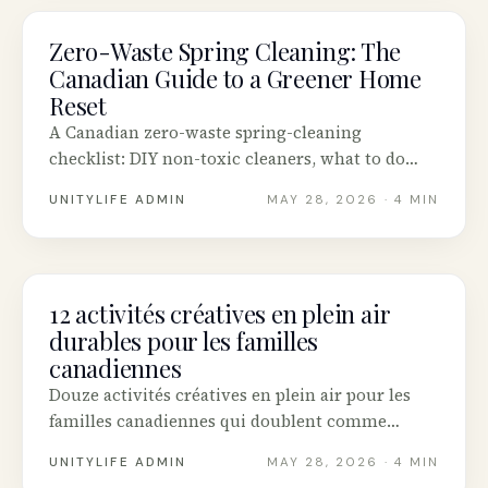
Zero-Waste Spring Cleaning: The
SUSTAINABILITY
Canadian Guide to a Greener Home
Reset
A Canadian zero-waste spring-cleaning
checklist: DIY non-toxic cleaners, what to do
with what you declutter, and the eco-cleaning
UNITYLIFE ADMIN
MAY 28, 2026
· 4 MIN
brands worth switching to.
12 activités créatives en plein air
SUSTAINABILITY
durables pour les familles
canadiennes
Douze activités créatives en plein air pour les
familles canadiennes qui doublent comme
connexion à la nature : art à la craie, impression
UNITYLIFE ADMIN
MAY 28, 2026
· 4 MIN
de feuilles, mandalas naturels, cabanes à oiseaux