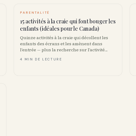
PARENTALITÉ
15 activités à la craie qui font bouger les
enfants (idéales pour le Canada)
Quinze activités à la craie qui décollent les
enfants des écrans et les amènent dans
l’entrée — plus la recherche sur l’activité
physique et la meilleure craie pour le béton
4 MIN DE LECTURE
canadien.