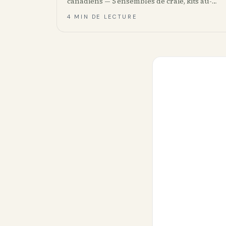
canadiens — 5 ensembles de craie, kits au-
delà de la craie, et quoi chercher.
4 MIN DE LECTURE