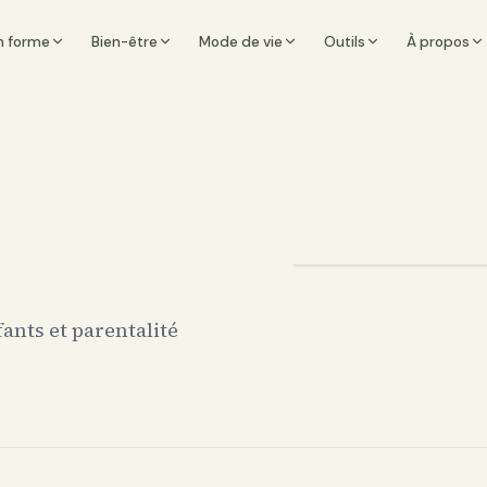
n forme
Bien-être
Mode de vie
Outils
À propos
ants et parentalité