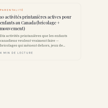
PARENTALITÉ
10 activités printanières actives pour
enfants au Canada (bricolage +
mouvement)
Dix activités printanières que les enfants
canadiens veulent vraiment faire —
bricolages qui mènent dehors, jeux de
mouvement pour la cour avant, et les cibles
4 MIN DE LECTURE
d’activité que Santé Canada recommande.