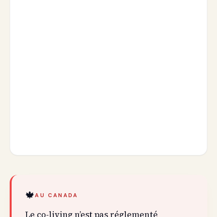
🍁
AU CANADA
Le co-living n’est pas réglementé