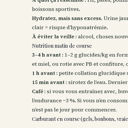
boissons sportives.
Hydratez, mais sans excess.
Urine jaun
clair = risque d’hyponatrémie.
À éviter la veille :
alcool, choses nouve
Nutrition matin de course
3–4 h avant :
1–2 g glucides/kg en form
et miel, ou rotie avec PB et confiture,
1 h avant :
petite collation glucidique 
15 min avant :
sirotez de l’eau. Dernier
Café :
si vous vous entraînez avec, bu
l’endurance ~3 %. Si vous n’en consom
n’est pas le jour pour commencer.
Carburant en course (gels, bonbons, vraie