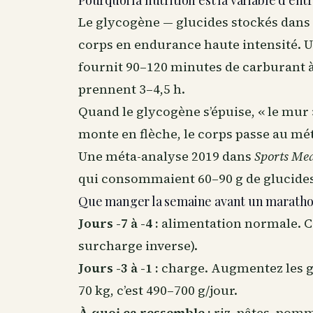
Pourquoi la nutrition est la variable d'e
Le glycogène — glucides stockés dans 
corps en endurance haute intensité. U
fournit 90–120 minutes de carburant
prennent 3–4,5 h.
Quand le glycogène s’épuise, « le mur » 
monte en flèche, le corps passe au mé
Une méta-analyse 2019 dans
Sports Me
qui consommaient 60–90 g de glucides
Que manger la semaine avant un marathon
Jours -7 à -4 :
alimentation normale. C
surcharge inverse).
Jours -3 à -1 :
charge. Augmentez les gl
70 kg, c’est 490–700 g/jour.
À quoi ça ressemble :
riz, pâtes, pomme