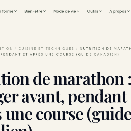
n forme
Bien-être
Mode de vie
Outils
À propos
ITION
/
CUISINE ET TECHNIQUES
/
NUTRITION DE MARAT
 PENDANT ET APRÈS UNE COURSE (GUIDE CANADIEN)
tion de marathon 
er avant, pendant 
 une course (guid
dien)