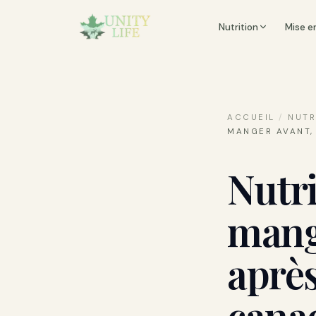
Nutrition
Mise e
ACCUEIL
/
NUTR
MANGER AVANT,
Nutri
mang
après
cana