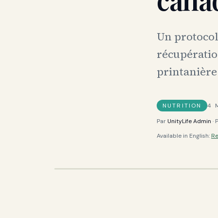
Un protocol
récupératio
printanière
NUTRITION
4
M
Par
UnityLife Admin
· 
Available in English:
Re