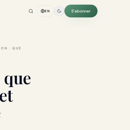
S’abonner
EN
HON : QUE
: que
et
e