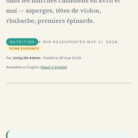
dans les marchés canadiens en avril et
mai — asperges, têtes de violon,
rhubarbe, premiers épinards.
NUTRITION
4
MIN READ
UPDATED
MAY 21, 2026
SOME EVIDENCE
Par
UnityLife Admin
· Publié le
28 mai 2026
Available in English:
Read in English