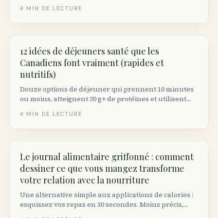
moins, avec des ingrédients de chez Loblaws, Metro,
4
MIN DE LECTURE
IGA, Sobeys ou Costco Canada.
12 idées de déjeuners santé que les
Canadiens font vraiment (rapides et
nutritifs)
Douze options de déjeuner qui prennent 10 minutes
ou moins, atteignent 20 g+ de protéines et utilisent
des aliments disponibles dans toute épicerie
4
MIN DE LECTURE
canadienne.
Le journal alimentaire griffonné : comment
dessiner ce que vous mangez transforme
votre relation avec la nourriture
Une alternative simple aux applications de calories :
esquissez vos repas en 30 secondes. Moins précis,
plus intuitif, et incroyablement efficace.