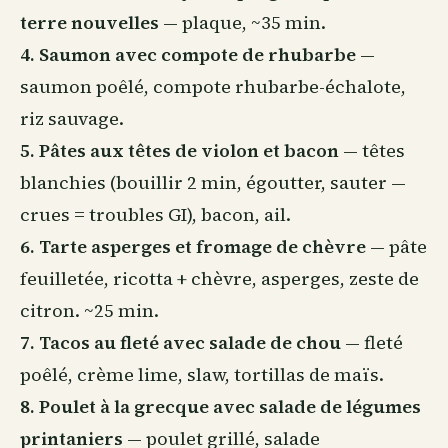
terre nouvelles
— plaque, ~35 min.
4. Saumon avec compote de rhubarbe
—
saumon poêlé, compote rhubarbe-échalote,
riz sauvage.
5. Pâtes aux têtes de violon et bacon
— têtes
blanchies (bouillir 2 min, égoutter, sauter —
crues = troubles GI), bacon, ail.
6. Tarte asperges et fromage de chèvre
— pâte
feuilletée, ricotta + chèvre, asperges, zeste de
citron. ~25 min.
7. Tacos au fleté avec salade de chou
— fleté
poêlé, crème lime, slaw, tortillas de maïs.
8. Poulet à la grecque avec salade de légumes
printaniers
— poulet grillé, salade