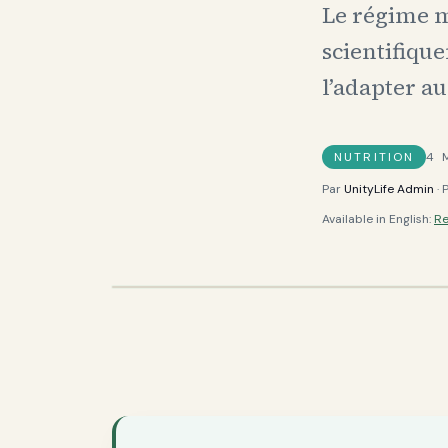
Le régime m
scientifiqu
l’adapter au
NUTRITION
4
M
Par
UnityLife Admin
· 
Available in English:
Re