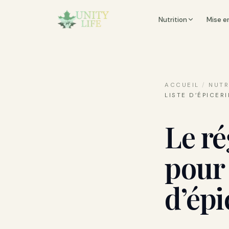
Nutrition
Mise e
ACCUEIL
/
NUTR
LISTE D’ÉPICER
Le r
pour 
d’épi