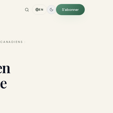
S’abonner
EN
 CANADIENS :
en
te