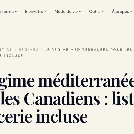
n forme
Bien-être
Mode de vie
Outils
À propos
ITION
/
RÉGIMES
/
LE RÉGIME MÉDITERRANÉEN POUR LES
IE INCLUSE
égime méditerrané
les Canadiens : lis
cerie incluse