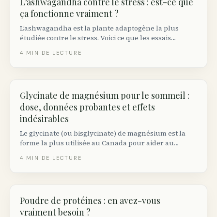
L’ashwagandha contre le stress : est-ce que
ça fonctionne vraiment ?
L’ashwagandha est la plante adaptogène la plus
étudiée contre le stress. Voici ce que les essais
randomisés démontrent réellement, la dose efficace
4
MIN DE LECTURE
et les précautions à connaître au Canada.
Glycinate de magnésium pour le sommeil :
dose, données probantes et effets
indésirables
Le glycinate (ou bisglycinate) de magnésium est la
forme la plus utilisée au Canada pour aider au
sommeil. Voici la dose efficace selon les essais
4
MIN DE LECTURE
cliniques, le moment idéal de prise et les précautions.
Poudre de protéines : en avez-vous
vraiment besoin ?