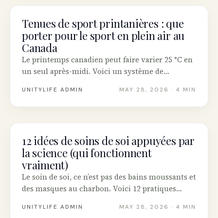
Tenues de sport printanières : que
FITNESS
porter pour le sport en plein air au
Canada
Le printemps canadien peut faire varier 25 °C en
un seul après-midi. Voici un système de
superposition qui fonctionne pour la course, la
UNITYLIFE ADMIN
MAY 28, 2026
· 4 MIN
randonnée, le vélo et le yoga extérieur — plus les
marques canadiennes qui valent leur prix.
12 idées de soins de soi appuyées par
WELLNESS
la science (qui fonctionnent
vraiment)
Le soin de soi, ce n’est pas des bains moussants et
des masques au charbon. Voici 12 pratiques
vérifiées par la recherche qui font réellement
UNITYLIFE ADMIN
MAY 28, 2026
· 4 MIN
bouger l’aiguille sur le stress, le sommeil et