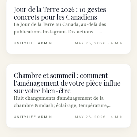
Jour de la Terre 2026 : 10 gestes
SUSTAINABILITY
concrets pour les Canadiens
Le Jour de la Terre au Canada, au-delà des
publications Instagram. Dix actions —
personnelles, civiques et financières — qui font
UNITYLIFE ADMIN
MAY 28, 2026
· 4 MIN
réellement bouger l’aiguille climatique.
Chambre et sommeil : comment
INTENTIONAL LIVING
l’aménagement de votre pièce influe
sur votre bien-être
Huit changements d’aménagement de la
chambre &mdash; éclairage, température,
parfum, écrans, désordre &mdash; qui
UNITYLIFE ADMIN
MAY 28, 2026
· 4 MIN
améliorent réellement le sommeil des
Canadiens, sur un budget d’appartement réaliste.