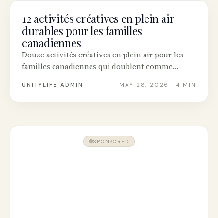
12 activités créatives en plein air
SUSTAINABILITY
durables pour les familles
canadiennes
Douze activités créatives en plein air pour les
familles canadiennes qui doublent comme
connexion à la nature : art à la craie, impression
UNITYLIFE ADMIN
MAY 28, 2026
· 4 MIN
de feuilles, mandalas naturels, cabanes à oiseaux
et plus.
SPONSORED