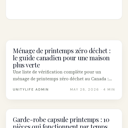
Ménage de printemps zéro déchet :
SUSTAINABILITY
le guide canadien pour une maison
plus verte
Une liste de vérification complète pour un
ménage de printemps zéro déchet au Canada :
nettoyants maison non toxiques, où envoyer ce
UNITYLIFE ADMIN
MAY 28, 2026
· 4 MIN
que vous désencombrez, et les marques éco
québécoises qui valent le changement.
Garde-robe capsule printemps : 10
INTENTIONAL LIVING
pièces qui fonctionnent par temps