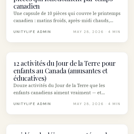
canadien
Une capsule de 10 pièces qui couvre le printemps
canadien : matins froids, après-midi chauds,
pluie soudaine. Comprend des marques
UNITYLIFE ADMIN
MAY 28, 2026
· 4 MIN
canadiennes durables, des conseils friperies et
un plan tous budgets.
12 activités du Jour de la Terre pour
MENTAL HEALTH
enfants au Canada (amusantes et
éducatives)
Douze activités du Jour de la Terre que les
enfants canadiens aiment vraiment — et
comment le temps en nature construit la pleine
UNITYLIFE ADMIN
MAY 28, 2026
· 4 MIN
conscience environnementale sans créer d’éco-
anxiété.
NUTRITION