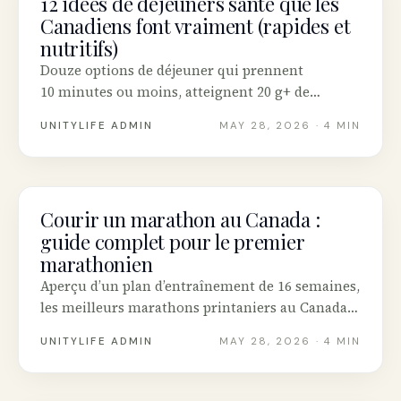
12 idées de déjeuners santé que les
Canadiens font vraiment (rapides et
nutritifs)
Douze options de déjeuner qui prennent
10 minutes ou moins, atteignent 20 g+ de
protéines et utilisent des aliments disponibles
UNITYLIFE ADMIN
MAY 28, 2026
· 4 MIN
dans toute épicerie canadienne.
Courir un marathon au Canada :
FITNESS
guide complet pour le premier
marathonien
Aperçu d’un plan d’entraînement de 16 semaines,
les meilleurs marathons printaniers au Canada,
les bases de la prévention des blessures et
UNITYLIFE ADMIN
MAY 28, 2026
· 4 MIN
comment trouver votre groupe — le tout pour
les premiers marathoniens canadiens.