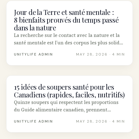
Jour de la Terre et santé mentale :
MENTAL HEALTH
8 bienfaits prouvés du temps passé
dans la nature
La recherche sur le contact avec la nature et la
santé mentale est l’un des corpus les plus solides
en psychologie moderne. Voici huit bienfaits
UNITYLIFE ADMIN
MAY 28, 2026
· 4 MIN
appuyés par des études, et comment en profiter
au Canada ce Jour de la Terre.
15 idées de soupers santé pour les
NUTRITION
Canadiens (rapides, faciles, nutritifs)
Quinze soupers qui respectent les proportions
du Guide alimentaire canadien, prennent
30 minutes ou moins, avec des ingrédients de
UNITYLIFE ADMIN
MAY 28, 2026
· 4 MIN
chez Loblaws, Metro, IGA, Sobeys ou Costco
Canada.