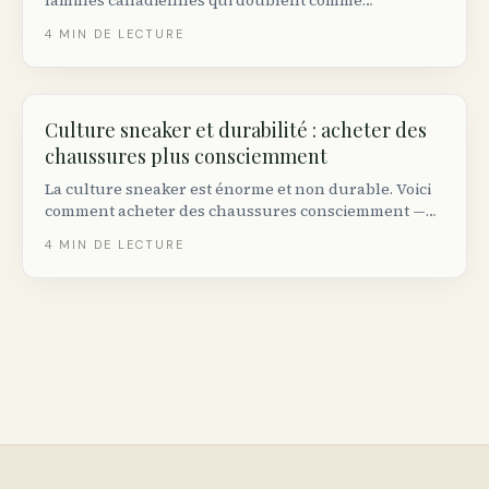
familles canadiennes qui doublent comme
connexion à la nature : art à la craie, impression de
4
MIN DE LECTURE
feuilles, mandalas naturels, cabanes à oiseaux et
plus.
Culture sneaker et durabilité : acheter des
chaussures plus consciemment
La culture sneaker est énorme et non durable. Voici
comment acheter des chaussures consciemment —
moins de paires, plus longue durée, options de
4
MIN DE LECTURE
revente canadiennes et marques crédibles.