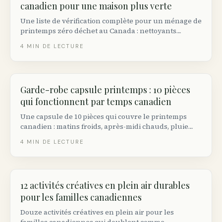
canadien pour une maison plus verte
Une liste de vérification complète pour un ménage de
printemps zéro déchet au Canada : nettoyants
maison non toxiques, où envoyer ce que vous
4
MIN DE LECTURE
désencombrez, et les marques éco québécoises qui
valent le changement.
Garde-robe capsule printemps : 10 pièces
qui fonctionnent par temps canadien
Une capsule de 10 pièces qui couvre le printemps
canadien : matins froids, après-midi chauds, pluie
soudaine. Comprend des marques canadiennes
4
MIN DE LECTURE
durables, des conseils friperies et un plan tous
budgets.
12 activités créatives en plein air durables
pour les familles canadiennes
Douze activités créatives en plein air pour les