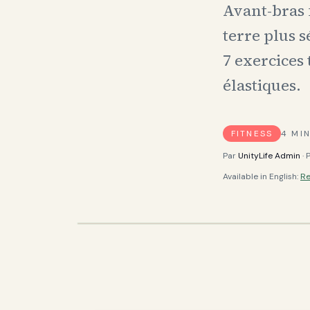
Avant-bras f
terre plus s
7 exercices 
élastiques.
FITNESS
4
MIN
Par
UnityLife Admin
· 
Available in English:
Re