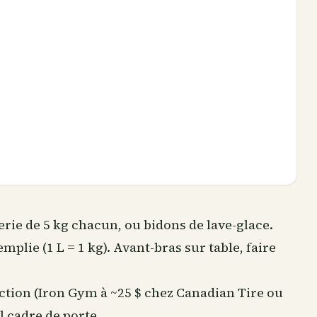
cerie de 5 kg chacun, ou bidons de lave-glace.
emplie (1 L = 1 kg). Avant-bras sur table, faire
action (Iron Gym à ~25 $ chez Canadian Tire ou
 cadre de porte.