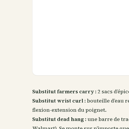
Substitut farmers carry
: 2 sacs d’épi
Substitut wrist curl
: bouteille d’eau r
flexion-extension du poignet.
Substitut dead hang
: une barre de tr
Walmart). Se monte sur n’importe quel