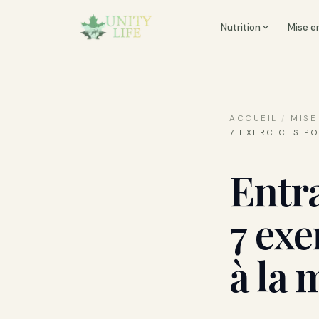
Nutrition
Mise e
ACCUEIL
/
MISE
7 EXERCICES PO
Entr
7 exe
à la 