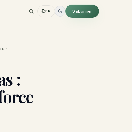
S’abonner
EN
S :
s :
force