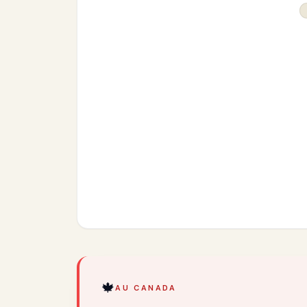
🍁
AU CANADA