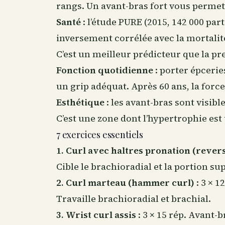
rangs. Un avant-bras fort vous permet 
Santé
: l’étude PURE (2015, 142 000 par
inversement corrélée avec la mortalit
C’est un meilleur prédicteur que la pre
Fonction quotidienne
: porter épcerie
un grip adéquat. Après 60 ans, la forc
Esthétique
: les avant-bras sont visi
C’est une zone dont l’hypertrophie est
7 exercices essentiels
1. Curl avec haltres pronation (rever
Cible le brachioradial et la portion su
2. Curl marteau (hammer curl)
: 3 × 1
Travaille brachioradial et brachial.
3. Wrist curl assis
: 3 × 15 rép. Avant-