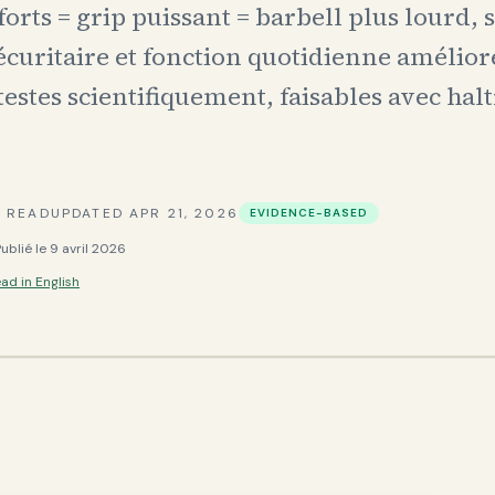
orts = grip puissant = barbell plus lourd, 
écuritaire et fonction quotidienne amélior
testes scientifiquement, faisables avec hal
 READ
UPDATED
APR 21, 2026
EVIDENCE-BASED
Publié le
9 avril 2026
ad in English