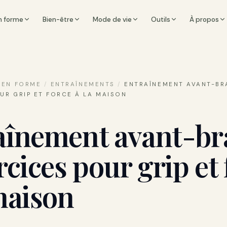
n forme
Bien-être
Mode de vie
Outils
À propos
 EN FORME
/
ENTRAÎNEMENTS
/
ENTRAÎNEMENT AVANT-BRA
UR GRIP ET FORCE À LA MAISON
aînement avant-bra
rcices pour grip et 
maison