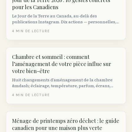
Jour de la Terre 2026 : 10 gestes concrets
pour les Canadiens
Le Jour de la Terre au Canada, au-delà des
publications Instagram. Dix actions — personnelles,
civiques et financières — qui font réellement bouger
4
MIN DE LECTURE
l’aiguille climatique.
Chambre et sommeil : comment
l’aménagement de votre pièce influe sur
votre bien-être
Huit changements d’aménagement de la chambre
&mdash; éclairage, température, parfum, écrans,
désordre &mdash; qui améliorent réellement le
4
MIN DE LECTURE
sommeil des Canadiens, sur un budget
d’appartement réaliste.
Ménage de printemps zéro déchet : le guide
canadien pour une maison plus verte