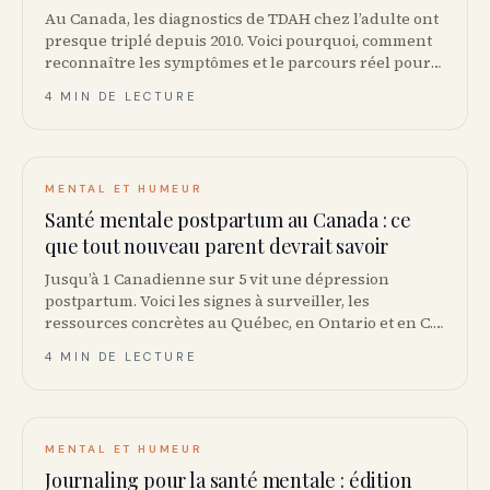
Au Canada, les diagnostics de TDAH chez l’adulte ont
presque triplé depuis 2010. Voici pourquoi, comment
reconnaître les symptômes et le parcours réel pour
obtenir un diagnostic au Québec, en Ontario et en C.-
4 MIN DE LECTURE
B.
MENTAL ET HUMEUR
Santé mentale postpartum au Canada : ce
que tout nouveau parent devrait savoir
Jusqu’à 1 Canadienne sur 5 vit une dépression
postpartum. Voici les signes à surveiller, les
ressources concrètes au Québec, en Ontario et en C.-
B., et comment soutenir un parent qui n’a pas l’air
4 MIN DE LECTURE
« bien ».
MENTAL ET HUMEUR
Journaling pour la santé mentale : édition