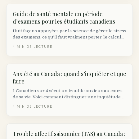
Guide de santé mentale en période
d’examens pour les étudiants canadiens
Huit façons appuyées par la science de gérer le stress
des examens, ce qu’il faut vraiment porter, le calcul
du sommeil, et où les étudiants canadiens peuvent
4
MIN DE LECTURE
obtenir du soutien gratuit en santé mentale.
Anxiété au Canada : quand s’inquiéter et que
faire
1 Canadien sur 4 vécut un trouble anxieux au cours
de sa vie. Voici comment distinguer une inquiétude
normale d’un trouble, et ce à quoi ressemble le
4
MIN DE LECTURE
traitement de première ligne au Canada.
Trouble affectif saisonnier (TAS) au Canada :