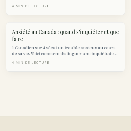
du sommeil, et où les étudiants canadiens peuvent
4
MIN DE LECTURE
obtenir du soutien gratuit en santé mentale.
Anxiété au Canada : quand s’inquiéter et que
faire
1 Canadien sur 4 vécut un trouble anxieux au cours
de sa vie. Voici comment distinguer une inquiétude
normale d’un trouble, et ce à quoi ressemble le
4
MIN DE LECTURE
traitement de première ligne au Canada.