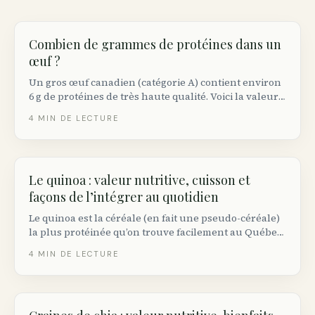
Combien de grammes de protéines dans un
œuf ?
Un gros œuf canadien (catégorie A) contient environ
6 g de protéines de très haute qualité. Voici la valeur
exacte par taille, comment elle se compare aux autres
4
MIN DE LECTURE
sources et combien d’œufs viser au quotidien.
Le quinoa : valeur nutritive, cuisson et
façons de l’intégrer au quotidien
Le quinoa est la céréale (en fait une pseudo-céréale)
la plus protéinée qu’on trouve facilement au Québec.
Voici sa valeur nutritive réelle, comment le cuire
4
MIN DE LECTURE
correctement et pourquoi le rincer change tout.