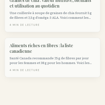
Graines de chia : valeur nutritive, bienfaits
et utilisation au quotidien
Une cuillerée à soupe de graines de chia fournit 5 g
de fibres et 2,5 g d’oméga-3 ALA. Voici comment les
utiliser, quelles quantités viser et ce que les essais
4
MIN DE LECTURE
cliniques démontrent réellement.
Aliments riches en fibres : la liste
canadienne
Santé Canada recommande 25 g de fibres par jour
pour les femmes et 38 g pour les hommes. Voici les
aliments qui en contiennent le plus, vendus dans les
4
MIN DE LECTURE
épiceries canadiennes, avec les quantités par portion.