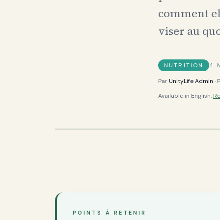
comment ell
viser au qu
NUTRITION
4
M
Par
UnityLife Admin
· 
Available in English:
Re
POINTS À RETENIR