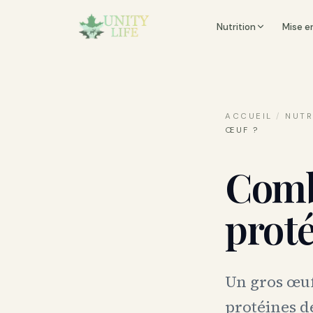
Nutrition
Mise e
ACCUEIL
/
NUTR
ŒUF ?
Comb
proté
Un gros œuf
protéines de