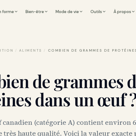
n forme
Bien-être
Mode de vie
Outils
À propos
ITION
/
ALIMENTS
/
COMBIEN DE GRAMMES DE PROTÉINE
ien de grammes d
ines dans un œuf 
 canadien (catégorie A) contient environ 6
 très haute qualité. Voici la valeur exacte p