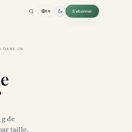
S’abonner
EN
S DANS UN
e
?
 g de
ar taille,