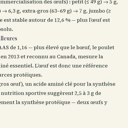
mercialisation des œufs) : petit (≤ 49 g) → 5 g,
 → 6,3 g, extra-gros (63–69 g) → 7 g, jumbo (≥
 est stable autour de 12,6 % — plus l’œuf est
bsolu.
illeures
AAS de 1,16 — plus élevé que le bœuf, le poulet
O en 2013 et reconnu au Canada, mesure la
miné essentiel. L’œuf est donc une référence
urces protéiques.
 gros œuf), un acide aminé clé pour la synthèse
n
nutrition sportive
suggèrent 2,5 à 3 g de
nement la synthèse protéique — deux œufs y