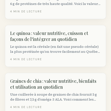
6 g de protéines de très haute qualité. Voici la valeur
exacte par taille, comment elle se compare aux autres
4
MIN DE LECTURE
sources et combien d’œufs viser au quotidien.
Le quinoa : valeur nutritive, cuisson et
façons de l’intégrer au quotidien
Le quinoa est la céréale (en fait une pseudo-céréale)
la plus protéinée qu’on trouve facilement au Québec.
Voici sa valeur nutritive réelle, comment le cuire
4
MIN DE LECTURE
correctement et pourquoi le rincer change tout.
Graines de chia : valeur nutritive, bienfaits
et utilisation au quotidien
Une cuillerée à soupe de graines de chia fournit 5 g
de fibres et 2,5 g d’oméga-3 ALA. Voici comment les
utiliser, quelles quantités viser et ce que les essais
4
MIN DE LECTURE
cliniques démontrent réellement.