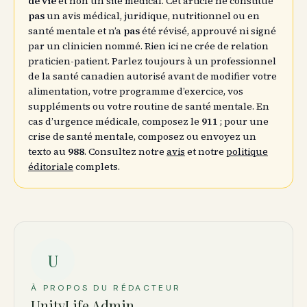
de vie
et non un site médical. Cet article ne constitue
pas
un avis médical, juridique, nutritionnel ou en
santé mentale et n’a
pas
été révisé, approuvé ni signé
par un clinicien nommé. Rien ici ne crée de relation
praticien-patient. Parlez toujours à un professionnel
de la santé canadien autorisé avant de modifier votre
alimentation, votre programme d’exercice, vos
suppléments ou votre routine de santé mentale. En
cas d’urgence médicale, composez le
911
; pour une
crise de santé mentale, composez ou envoyez un
texto au
988
. Consultez notre
avis
et notre
politique
éditoriale
complets.
U
À PROPOS DU RÉDACTEUR
UnityLife Admin