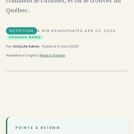
comment le cuisiner, et où le trouver au
Québec.
NUTRITION
4
MIN READ
UPDATED
APR 20, 2026
EVIDENCE-BASED
Par
UnityLife Admin
· Publié le
21 avril 2026
Available in English:
Read in English
POINTS À RETENIR