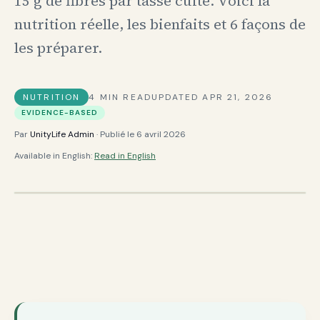
15 g de fibres par tasse cuite. Voici la
nutrition réelle, les bienfaits et 6 façons de
les préparer.
NUTRITION
4
MIN READ
UPDATED
APR 21, 2026
EVIDENCE-BASED
Par
UnityLife Admin
· Publié le
6 avril 2026
Available in English:
Read in English