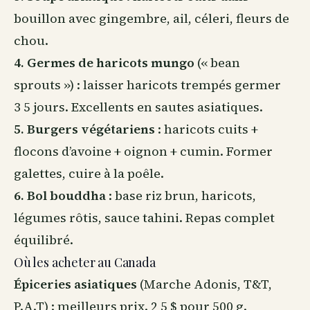
bouillon avec gingembre, ail, céleri, fleurs de
chou.
4. Germes de haricots mungo
(« bean
sprouts ») : laisser haricots trempés germer
3 5 jours. Excellents en sautes asiatiques.
5. Burgers végétariens
: haricots cuits +
flocons d’avoine + oignon + cumin. Former
galettes, cuire à la poêle.
6. Bol bouddha
: base riz brun, haricots,
légumes rôtis, sauce tahini. Repas complet
équilibré.
Où les acheter au Canada
Épiceries asiatiques
(Marche Adonis, T&T,
P.A.T) : meilleurs prix. 2 5 $ pour 500 g.