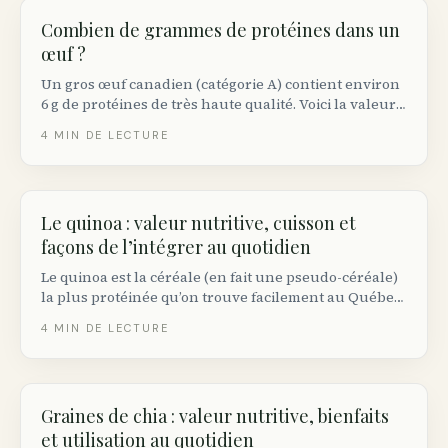
Combien de grammes de protéines dans un
œuf ?
Un gros œuf canadien (catégorie A) contient environ
6 g de protéines de très haute qualité. Voici la valeur
exacte par taille, comment elle se compare aux autres
4
MIN DE LECTURE
sources et combien d’œufs viser au quotidien.
Le quinoa : valeur nutritive, cuisson et
façons de l’intégrer au quotidien
Le quinoa est la céréale (en fait une pseudo-céréale)
la plus protéinée qu’on trouve facilement au Québec.
Voici sa valeur nutritive réelle, comment le cuire
4
MIN DE LECTURE
correctement et pourquoi le rincer change tout.
Graines de chia : valeur nutritive, bienfaits
et utilisation au quotidien