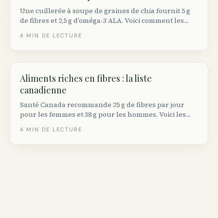
Une cuillerée à soupe de graines de chia fournit 5 g
de fibres et 2,5 g d’oméga-3 ALA. Voici comment les
utiliser, quelles quantités viser et ce que les essais
4
MIN DE LECTURE
cliniques démontrent réellement.
Aliments riches en fibres : la liste
canadienne
Santé Canada recommande 25 g de fibres par jour
pour les femmes et 38 g pour les hommes. Voici les
aliments qui en contiennent le plus, vendus dans les
4
MIN DE LECTURE
épiceries canadiennes, avec les quantités par portion.