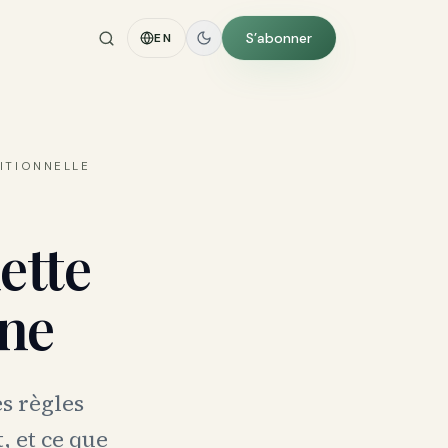
S’abonner
EN
ITIONNELLE
ette
nne
s règles
, et ce que