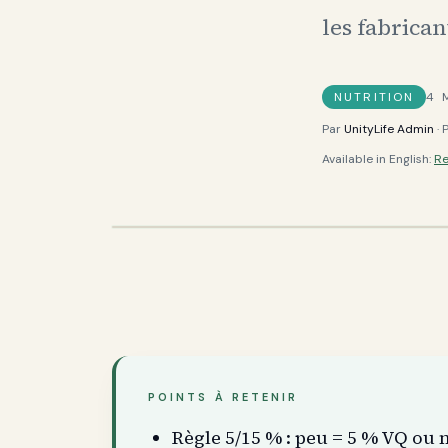
les fabrican
NUTRITION
4
M
Par
UnityLife Admin
· 
Available in English:
Re
POINTS À RETENIR
Règle 5/15 % : peu = 5 % VQ ou