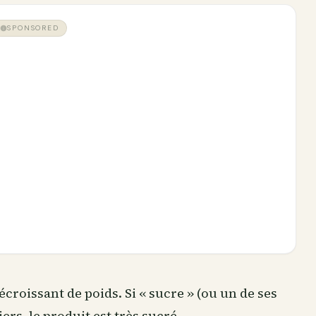
SPONSORED
écroissant de poids. Si « sucre » (ou un de ses
rs, le produit est très sucré.