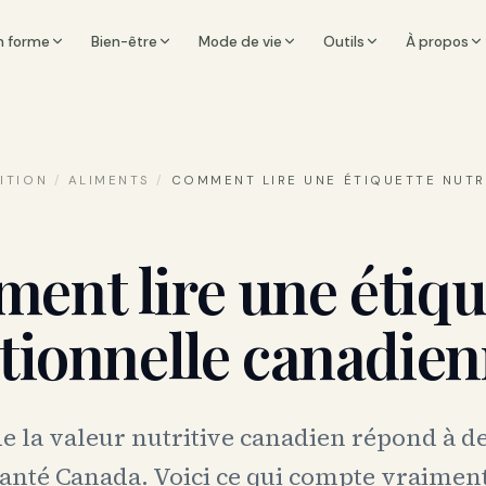
n forme
Bien-être
Mode de vie
Outils
À propos
ITION
/
ALIMENTS
/
COMMENT LIRE UNE ÉTIQUETTE NUTR
ent lire une étiqu
tionnelle canadie
de la valeur nutritive canadien répond à de
Santé Canada. Voici ce qui compte vraiment