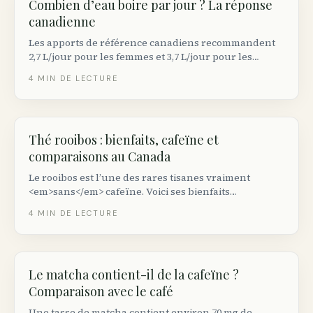
Combien d’eau boire par jour ? La réponse
canadienne
Les apports de référence canadiens recommandent
2,7 L/jour pour les femmes et 3,7 L/jour pour les
hommes — boissons et aliments confondus. Voici
4
MIN DE LECTURE
comment ajuster selon votre activité, le climat et
l’allaitement.
Thé rooibos : bienfaits, cafeïne et
comparaisons au Canada
Le rooibos est l’une des rares tisanes vraiment
<em>sans</em> cafeïne. Voici ses bienfaits
documentés, comment il se compare au thé vert et au
4
MIN DE LECTURE
café, et les marques disponibles au Canada.
Le matcha contient-il de la cafeïne ?
Comparaison avec le café
Une tasse de matcha contient environ 70 mg de