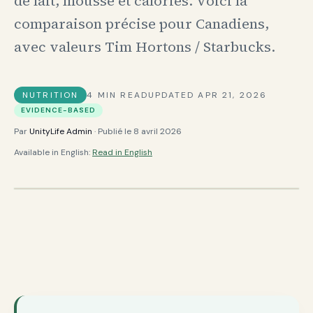
de lait, mousse et calories. Voici la
comparaison précise pour Canadiens,
avec valeurs Tim Hortons / Starbucks.
NUTRITION
4
MIN READ
UPDATED
APR 21, 2026
EVIDENCE-BASED
Par
UnityLife Admin
· Publié le
8 avril 2026
Available in English:
Read in English