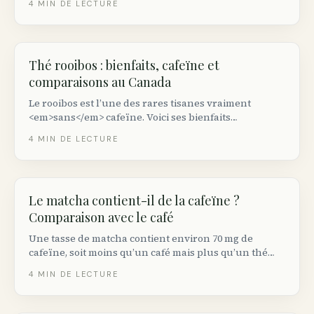
4
MIN DE LECTURE
comment ajuster selon votre activité, le climat et
l’allaitement.
Thé rooibos : bienfaits, cafeïne et
comparaisons au Canada
Le rooibos est l’une des rares tisanes vraiment
<em>sans</em> cafeïne. Voici ses bienfaits
documentés, comment il se compare au thé vert et au
4
MIN DE LECTURE
café, et les marques disponibles au Canada.
Le matcha contient-il de la cafeïne ?
Comparaison avec le café
Une tasse de matcha contient environ 70 mg de
cafeïne, soit moins qu’un café mais plus qu’un thé
vert classique. Voici les chiffres exacts et pourquoi
4
MIN DE LECTURE
l’effet ressenti est différent.