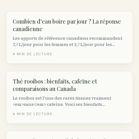
Combien d’eau boire par jour ? La réponse
canadienne
Les apports de référence canadiens recommandent
2,7 L/jour pour les femmes et 3,7 L/jour pour les
hommes — boissons et aliments confondus. Voici
4
MIN DE LECTURE
comment ajuster selon votre activité, le climat et
l’allaitement.
Thé rooibos : bienfaits, cafeïne et
comparaisons au Canada
Le rooibos est l’une des rares tisanes vraiment
<em>sans</em> cafeïne. Voici ses bienfaits
documentés, comment il se compare au thé vert et au
4
MIN DE LECTURE
café, et les marques disponibles au Canada.